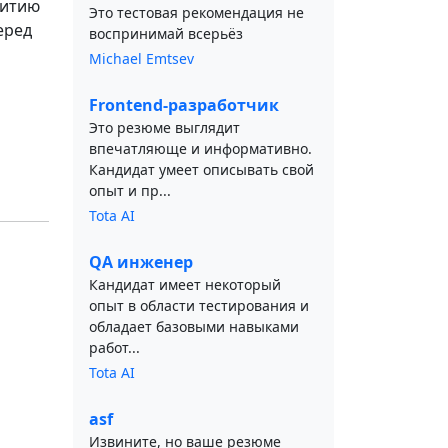
витию
Это тестовая рекомендация не
еред
воспринимай всерьёз
Michael Emtsev
Frontend-разработчик
Это резюме выглядит
впечатляюще и информативно.
Кандидат умеет описывать свой
опыт и пр...
Tota AI
QA инженер
Кандидат имеет некоторый
опыт в области тестирования и
обладает базовыми навыками
работ...
Tota AI
asf
Извините, но ваше резюме