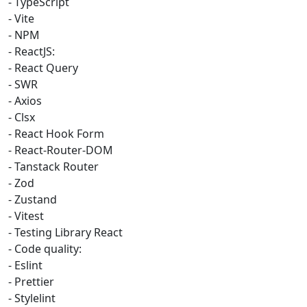
- TypeScript
- Vite
- NPM
- ReactJS:
- React Query
- SWR
- Axios
- Clsx
- React Hook Form
- React-Router-DOM
- Tanstack Router
- Zod
- Zustand
- Vitest
- Testing Library React
- Code quality:
- Eslint
- Prettier
- Stylelint