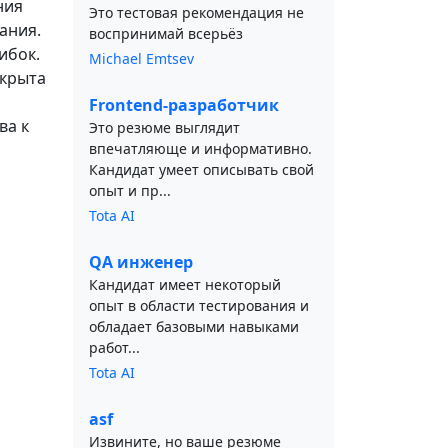
ния
Это тестовая рекомендация не
ания.
воспринимай всерьёз
ибок.
Michael Emtsev
ткрыта
Frontend-разработчик
ва к
Это резюме выглядит
впечатляюще и информативно.
Кандидат умеет описывать свой
опыт и пр...
Tota AI
QA инженер
Кандидат имеет некоторый
опыт в области тестирования и
обладает базовыми навыками
работ...
Tota AI
asf
Извините, но ваше резюме