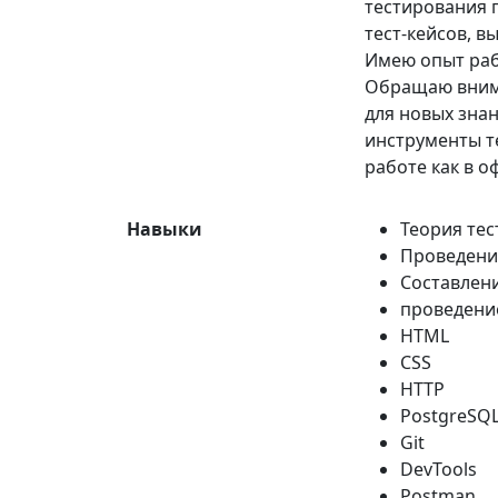
тестирования 
тест-кейсов, 
Имею опыт раб
Обращаю внима
для новых зна
инструменты т
работе как в оф
Навыки
Теория те
Проведени
Составлени
проведени
HTML
CSS
HTTP
PostgreSQ
Git
DevTools
Postman