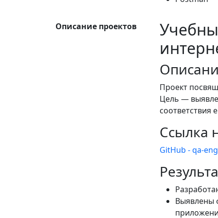
Учебны
Описание проектов
интерн
Описани
Проект посвящ
Цель — выявлен
соответствия 
Ссылка 
GitHub - qa-eng
Результ
Разработан
Выявлены 
приложен