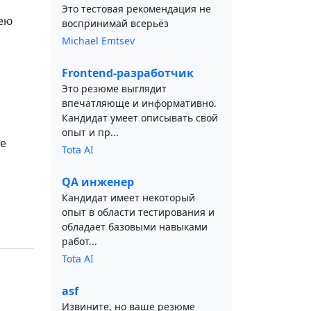
Это тестовая рекомендация не
дею
воспринимай всерьёз
Michael Emtsev
Frontend-разработчик
Это резюме выглядит
впечатляюще и информативно.
Кандидат умеет описывать свой
опыт и пр...
ие
Tota AI
QA инженер
Кандидат имеет некоторый
опыт в области тестирования и
обладает базовыми навыками
работ...
Tota AI
asf
Извините, но ваше резюме