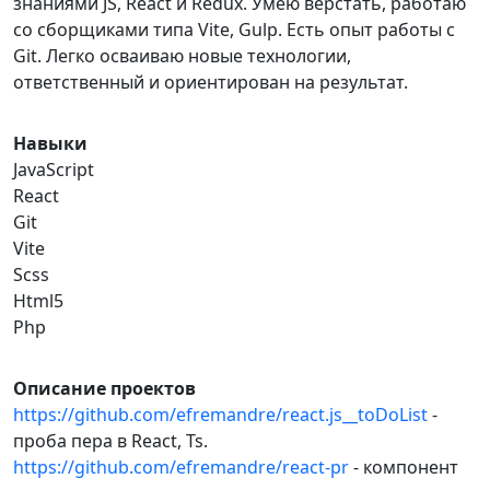
знаниями JS, React и Redux. Умею верстать, работаю
со сборщиками типа Vite, Gulp. Есть опыт работы с
Git. Легко осваиваю новые технологии,
ответственный и ориентирован на результат.
Навыки
JavaScript
React
Git
Vite
Scss
Html5
Php
Описание проектов
https://github.com/efremandre/react.js__toDoList
-
проба пера в React, Ts.
https://github.com/efremandre/react-pr
- компонент