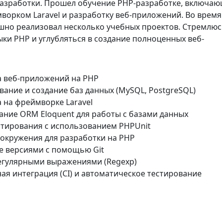
разработки. Прошел обучение PHP-разработке, включа
мворком Laravel и разработку веб-приложений. Во время
шно реализовал несколько учебных проектов. Стремлюс
ки PHP и углубляться в создание полноценных веб-
а веб-приложений на PHP
ание и создание баз данных (MySQL, PostgreSQL)
 на фреймворке Laravel
ание ORM Eloquent для работы с базами данных
стирования с использованием PHPUnit
окружения для разработки на PHP
е версиями с помощью Git
регулярными выражениями (Regexp)
я интеграция (CI) и автоматическое тестирование