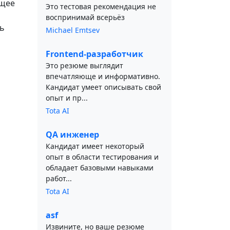
ющее
Это тестовая рекомендация не
воспринимай всерьёз
ь
Michael Emtsev
Frontend-разработчик
Это резюме выглядит
впечатляюще и информативно.
Кандидат умеет описывать свой
опыт и пр...
Tota AI
QA инженер
Кандидат имеет некоторый
опыт в области тестирования и
обладает базовыми навыками
работ...
Tota AI
asf
Извините, но ваше резюме