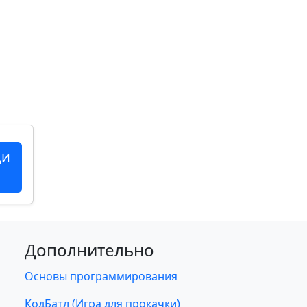
ци
Дополнительно
Основы программирования
КодБатл (Игра для прокачки)