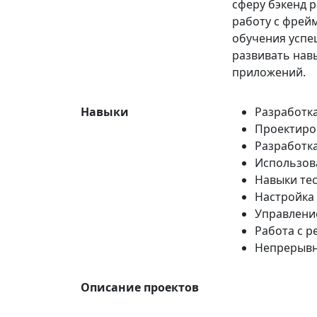
сферу бэкенд 
работу с фрей
обучения успе
развивать навы
приложений.
Навыки
Разработк
Проектиров
Разработка
Использов
Навыки те
Настройка 
Управлени
Работа с 
Непрерывна
Описание проектов