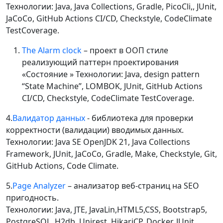
Технологии: Java, Java Collections, Gradle, PicoCli,, JUnit,
JaCoCo, GitHub Actions CI/CD, Checkstyle, CodeClimate
TestCoverage.
The Alarm clock
– проект в ООП стиле
реализующий паттерн проектирования
«Состояние » Технологии: Java, design pattern
“State Machine”, LOMBOK, JUnit, GitHub Actions
CI/CD, Checkstyle, CodeClimate TestCoverage.
4.
Валидатор данных
- библиотека для проверки
корректности (валидации) вводимых данных.
Технологии: Java SE OpenJDK 21, Java Collections
Framework, JUnit, JaCoCo, Gradle, Make, Checkstyle, Git,
GitHub Actions, Code Climate.
5.
Page Analyzer
– анализатор веб-страниц на SEO
пригодность.
Технологии: Java, JTE, JavaLin,HTML5,CSS, Bootstrap5,
PostgreSQL, H2db, Unirest, HikariCP, Docker, JUnit,