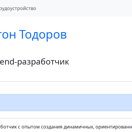
рудоустройство
тон Тодоров
tend-разработчик
аботчик с опытом создания динамичных, ориентированн