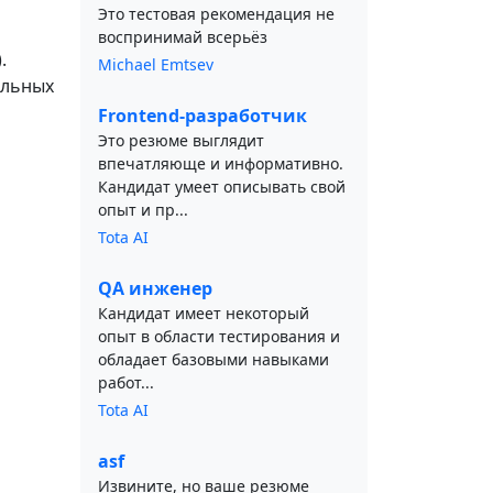
Это тестовая рекомендация не
воспринимай всерьёз
.
Michael Emtsev
альных
Frontend-разработчик
Это резюме выглядит
впечатляюще и информативно.
Кандидат умеет описывать свой
опыт и пр...
Tota AI
QA инженер
Кандидат имеет некоторый
опыт в области тестирования и
обладает базовыми навыками
работ...
Tota AI
asf
Извините, но ваше резюме