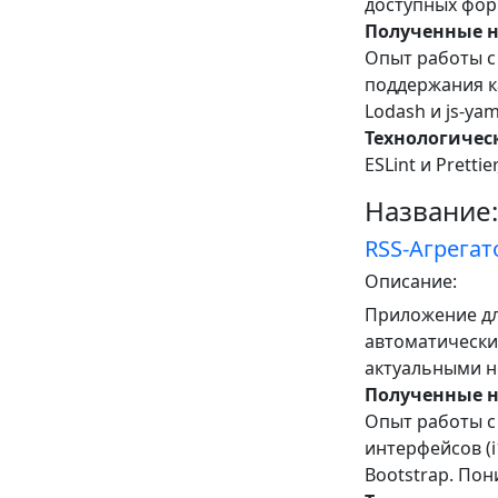
доступных фор
Полученные 
Опыт работы с
поддержания кач
Lodash и js-ya
Технологическ
ESLint и Prettie
Название:
RSS-Агрегат
Описание:
Приложение дл
автоматически
актуальными н
Полученные 
Опыт работы с
интерфейсов (i
Bootstrap. Пон