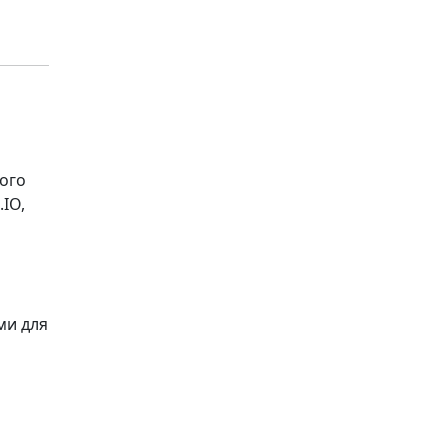
ого
.IO,
ми для