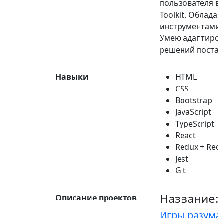
пользователя 
Toolkit. Облад
инструментами Ja
Умею адаптиро
решений поста
Навыки
HTML
CSS
Bootstrap
JavaScript
TypeScript
React
Redux + Red
Jest
Git
Название:
Описание проектов
Игры разум