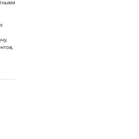
стными
х
чу.
нтов,