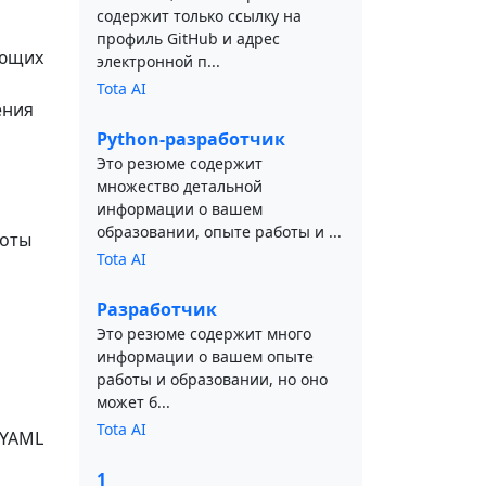
содержит только ссылку на
профиль GitHub и адрес
ающих
электронной п...
Tota AI
ения
Python-разработчик
Это резюме содержит
множество детальной
информации о вашем
образовании, опыте работы и ...
боты
Tota AI
Разработчик
Это резюме содержит много
информации о вашем опыте
работы и образовании, но оно
может б...
Tota AI
 YAML
1