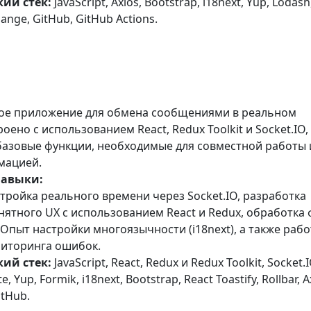
ий стек:
JavaScript, Axios, Bootstrap, i18next, Yup, Lodash
ange, GitHub, GitHub Actions.
ое приложение для обмена сообщениями в реальном
оено с использованием React, Redux Toolkit и Socket.IO,
базовые функции, необходимые для совместной работы 
мацией.
навыки:
тройка реального времени через Socket.IO, разработка
нятного UX с использованием React и Redux, обработка
. Опыт настройки многоязычности (i18next), а также рабо
ниторинга ошибок.
ий стек:
JavaScript, React, Redux и Redux Toolkit, Socket.I
te, Yup, Formik, i18next, Bootstrap, React Toastify, Rollbar, A
itHub.