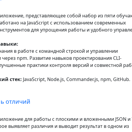
иложение, представляющее собой набор из пяти обуч
аботано на JavaScript с использованием современных
инструментов для упрощения работы и удобного управл
навыки:
нания в работе с командной строкой и управлении
 через npm. Развитие навыков проектирования CLI-
лучшенные практики контроля версий и совместной ра
ий стек:
JavaScript, Node.js, Commander.js, npm, GitHub.
ь отличий
иложение для работы с плоскими и вложенными JSON и
ое выявляет различия и выводит результат в одном из