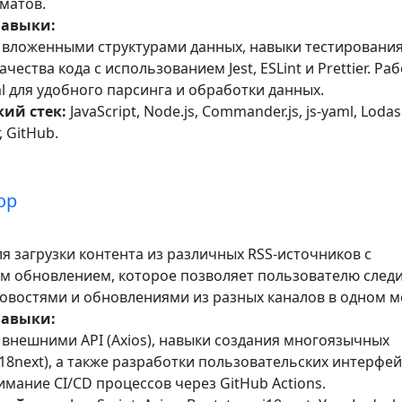
матов.
навыки:
 вложенными структурами данных, навыки тестирования
ества кода с использованием Jest, ESLint и Prettier. Раб
ml для удобного парсинга и обработки данных.
ий стек:
JavaScript, Node.js, Commander.js, js-yaml, Lodash
r, GitHub.
ор
я загрузки контента из различных RSS-источников с
м обновлением, которое позволяет пользователю следи
овостями и обновлениями из разных каналов в одном м
навыки:
 внешними API (Axios), навыки создания многоязычных
18next), а также разработки пользовательских интерфей
имание CI/CD процессов через GitHub Actions.