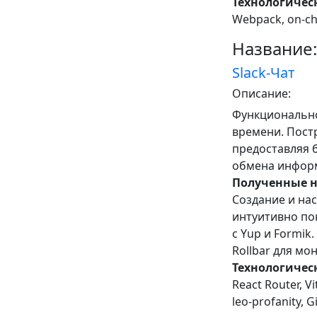
Технологическ
Webpack, on-ch
Название:
Slack-Чат
Описание:
Функциональн
времени. Постр
предоставляя 
обмена инфор
Полученные 
Создание и нас
интуитивно по
с Yup и Formik
Rollbar для мо
Технологическ
React Router, Vi
leo-profanity, G