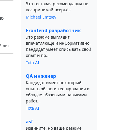
Это тестовая рекомендация не
воспринимай всерьёз
Michael Emtsev
ио
Frontend-разработчик
Это резюме выглядит
впечатляюще и информативно.
3 лет
Кандидат умеет описывать свой
опыт и пр...
Tota AI
QA инженер
Кандидат имеет некоторый
опыт в области тестирования и
обладает базовыми навыками
работ...
Tota AI
asf
Извините, но ваше резюме