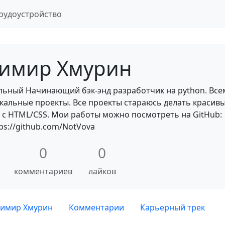
рудоустройство
имир Хмурин
льный Начинающий бэк-энд разработчик на python. Все
окальные проекты. Все проекты стараюсь делать красив
 с HTML/CSS. Мои работы можно посмотреть на GitHub:
ps://github.com/NotVova
0
0
комментариев
лайков
димир Хмурин
Комментарии
Карьерный трек