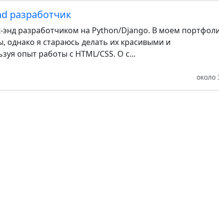
nd разработчик
энд разработчиком на Python/Django. В моем портфол
, однако я стараюсь делать их красивыми и
уя опыт работы с HTML/CSS. О с...
около 