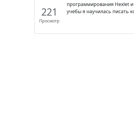
программирования Hexlet и
221
учебы я научилась писать ко
Просмотр