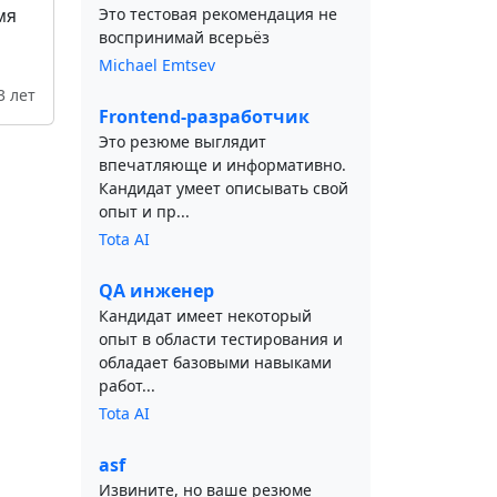
мя
Это тестовая рекомендация не
воспринимай всерьёз
Michael Emtsev
3 лет
Frontend-разработчик
Это резюме выглядит
впечатляюще и информативно.
Кандидат умеет описывать свой
опыт и пр...
Tota AI
QA инженер
Кандидат имеет некоторый
опыт в области тестирования и
обладает базовыми навыками
работ...
Tota AI
asf
Извините, но ваше резюме