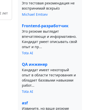
Это тестовая рекомендация не
воспринимай всерьёз
2 лет
Michael Emtsev
Frontend-разработчик
Это резюме выглядит
впечатляюще и информативно.
Кандидат умеет описывать свой
опыт и пр...
Tota AI
QA инженер
Кандидат имеет некоторый
опыт в области тестирования и
обладает базовыми навыками
работ...
Tota AI
asf
Извините, но ваше резюме