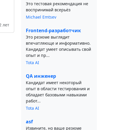
Это тестовая рекомендация не
воспринимай всерьёз
Michael Emtsev
2 лет
Frontend-разработчик
Это резюме выглядит
впечатляюще и информативно.
Кандидат умеет описывать свой
опыт и пр...
Tota AI
QA инженер
Кандидат имеет некоторый
опыт в области тестирования и
обладает базовыми навыками
работ...
Tota AI
asf
Извините, но ваше резюме