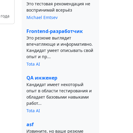
Это тестовая рекомендация не
воспринимай всерьёз
 года
Michael Emtsev
Frontend-разработчик
Это резюме выглядит
впечатляюще и информативно.
Кандидат умеет описывать свой
опыт и пр...
Tota AI
QA инженер
Кандидат имеет некоторый
опыт в области тестирования и
обладает базовыми навыками
работ...
Tota AI
asf
Извините, но ваше резюме