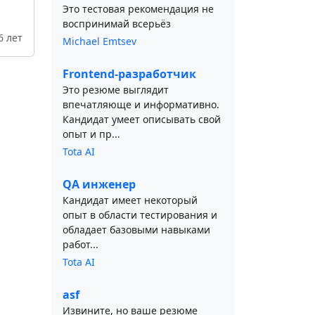
Это тестовая рекомендация не
воспринимай всерьёз
6 лет
Michael Emtsev
Frontend-разработчик
Это резюме выглядит
впечатляюще и информативно.
Кандидат умеет описывать свой
опыт и пр...
Tota AI
QA инженер
Кандидат имеет некоторый
опыт в области тестирования и
обладает базовыми навыками
работ...
Tota AI
asf
Извините, но ваше резюме