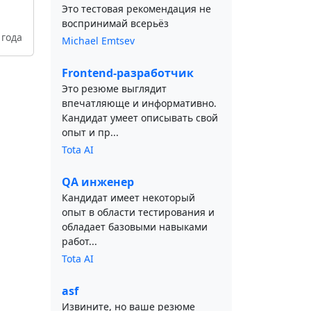
Это тестовая рекомендация не
воспринимай всерьёз
 года
Michael Emtsev
Frontend-разработчик
Это резюме выглядит
впечатляюще и информативно.
Кандидат умеет описывать свой
опыт и пр...
Tota AI
QA инженер
Кандидат имеет некоторый
опыт в области тестирования и
обладает базовыми навыками
работ...
Tota AI
asf
Извините, но ваше резюме