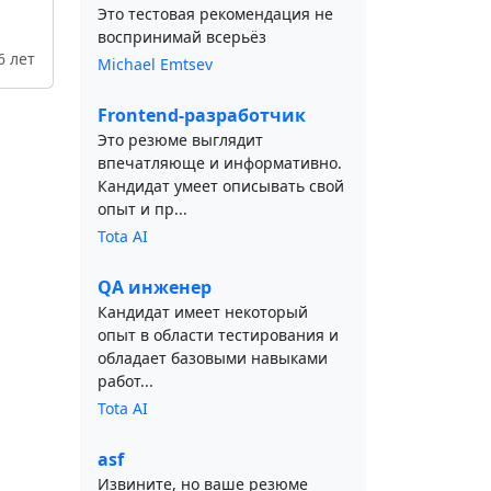
Это тестовая рекомендация не
воспринимай всерьёз
6 лет
Michael Emtsev
Frontend-разработчик
Это резюме выглядит
впечатляюще и информативно.
Кандидат умеет описывать свой
опыт и пр...
Tota AI
QA инженер
Кандидат имеет некоторый
опыт в области тестирования и
обладает базовыми навыками
работ...
Tota AI
asf
Извините, но ваше резюме