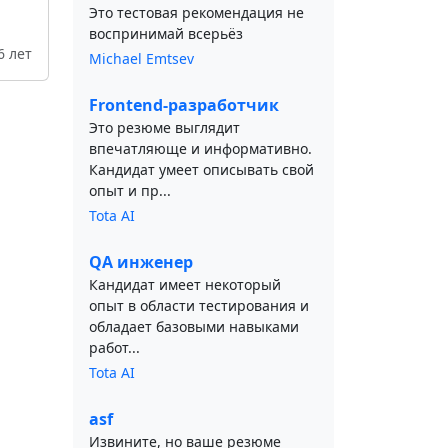
Это тестовая рекомендация не
воспринимай всерьёз
6 лет
Michael Emtsev
Frontend-разработчик
Это резюме выглядит
впечатляюще и информативно.
Кандидат умеет описывать свой
опыт и пр...
Tota AI
QA инженер
Кандидат имеет некоторый
опыт в области тестирования и
обладает базовыми навыками
работ...
Tota AI
asf
Извините, но ваше резюме