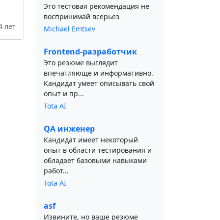
Это тестовая рекомендация не
воспринимай всерьёз
4 лет
Michael Emtsev
Frontend-разработчик
Это резюме выглядит
впечатляюще и информативно.
Кандидат умеет описывать свой
опыт и пр...
Tota AI
QA инженер
Кандидат имеет некоторый
опыт в области тестирования и
обладает базовыми навыками
работ...
Tota AI
asf
Извините, но ваше резюме