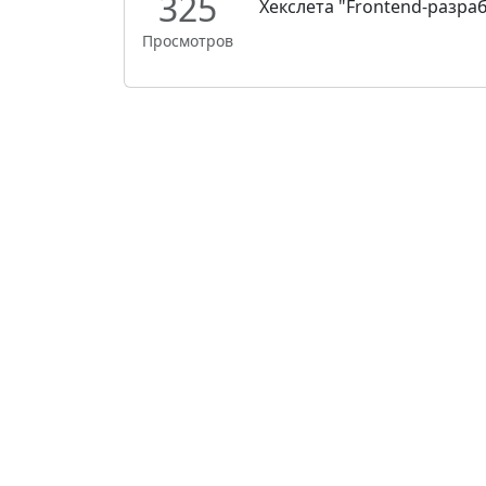
325
Хекслета "Frontend-разрабо
Просмотров