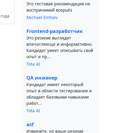
Это тестовая рекомендация не
воспринимай всерьёз
 года
Michael Emtsev
Frontend-разработчик
Это резюме выглядит
впечатляюще и информативно.
Кандидат умеет описывать свой
опыт и пр...
Tota AI
QA инженер
Кандидат имеет некоторый
опыт в области тестирования и
обладает базовыми навыками
работ...
Tota AI
asf
Извините, но ваше резюме