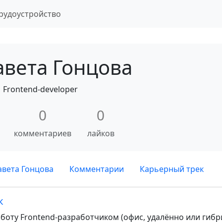
рудоустройство
авета Гонцова
Frontend-developer
0
0
комментариев
лайков
вета Гонцова
Комментарии
Карьерный трек
к
оту Frontend-разработчиком (офис, удалённо или гибри