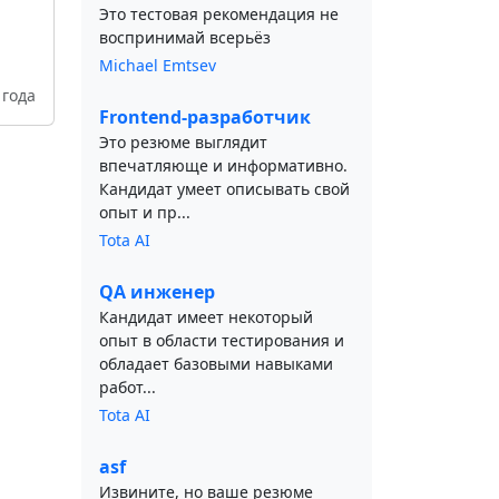
Это тестовая рекомендация не
воспринимай всерьёз
Michael Emtsev
 года
Frontend-разработчик
Это резюме выглядит
впечатляюще и информативно.
Кандидат умеет описывать свой
опыт и пр...
Tota AI
QA инженер
Кандидат имеет некоторый
опыт в области тестирования и
обладает базовыми навыками
работ...
Tota AI
asf
Извините, но ваше резюме