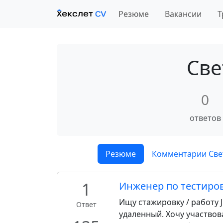
Резюме
Вакансии
Т
Све
0
ответов
Резюме
Комментарии Све
1
Инженер по тестир
Ищу стажировку / работу
Ответ
удаленный. Хочу участвов