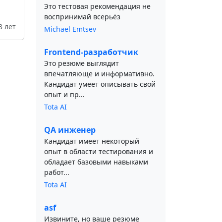
Это тестовая рекомендация не
воспринимай всерьёз
3 лет
Michael Emtsev
Frontend-разработчик
Это резюме выглядит
впечатляюще и информативно.
Кандидат умеет описывать свой
опыт и пр...
Tota AI
QA инженер
Кандидат имеет некоторый
опыт в области тестирования и
обладает базовыми навыками
работ...
Tota AI
asf
Извините, но ваше резюме