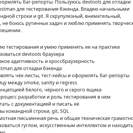
формлять баг-репорты. Пользуюсь devtools для отладки
ostman для тестирования бэкенда. Владею начальными
дной строки и git. Я скрупулезный, внимательный,
, не боюсь рутинных задач и люблю применять творчес
 решении.
ю тестирования и умею применять ее на практике
оваться devtools браузера
акое адаптивность и кроссбраузерность
tman для отладки бэкенда
влять чек-листы, тест-кейсы и оформлять баг-репорты
цу между smoke, sanity и regress
онцепцией белого, чёрного и серого ящика
роцесс разработки и роль тестирования в нем
тать с документацией и писать её
ы командной строки, git, SQL
мотная письменная речь и общая техническая грамотно
оваться гуглом, искусственным интеллектом и находит
ию.