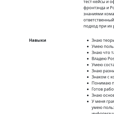
тест-кейсы и о
фронтэнда и P
знаниями коман
ответственный
подход при их
Навыки
Знаю теори
Умею польз
Знаю что т
Владею Pos
Умею соста
Знаю разни
Знаком с к
Понимаю п
Готов рабо
Знаю основ
У меня гра
умею польз
информац