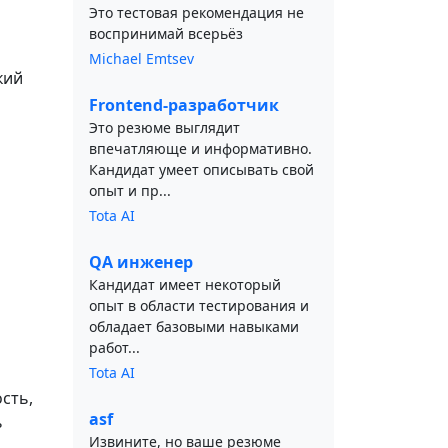
Это тестовая рекомендация не
воспринимай всерьёз
Michael Emtsev
кий
Frontend-разработчик
Это резюме выглядит
впечатляюще и информативно.
Кандидат умеет описывать свой
опыт и пр...
Tota AI
QA инженер
Кандидат имеет некоторый
опыт в области тестирования и
обладает базовыми навыками
работ...
Tota AI
сть,
asf
ь
Извините, но ваше резюме