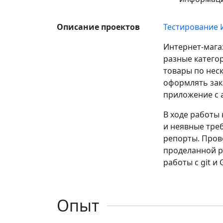
Описание проектов
Тестирование 
Интернет-мага
разные катего
товары по неск
оформлять зак
приложение с 
В ходе работы
и неявные треб
репорты. Пров
проделанной р
работы с git и 
Опыт