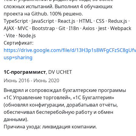
сложных испытаний. Выполнил 4 обучающих
проекта на Github. 100% решено.
TypeScript · JavaScript · React.js · HTML · CSS · Redux.js ·
AJAX · MVC · Bootstrap · Git · I18n · Axios · Jest · Webpack
· Vite · Node.js
Сертификат:
https://drive.google.com/file/d/13H3p1s8WFgCFzSC8gU
usp=sharing
1С-программист
, DV UCHET
Июнь 2016 - Июнь 2020
Внедрял и сопровождал бухгалтерские программы
«1С Управление торговлей», «1С Бухгалтерия»
(обновлял конфигурации, дорабатывал отчёты,
обеспечивал бесперебойную работу и обмен
данными).
Причина ухода: ликвидация компании.