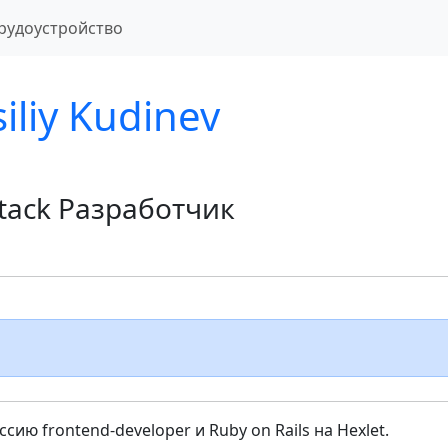
рудоустройство
iliy Kudinev
stack Разработчик
ию frontend-developer и Ruby on Rails на Hexlet.