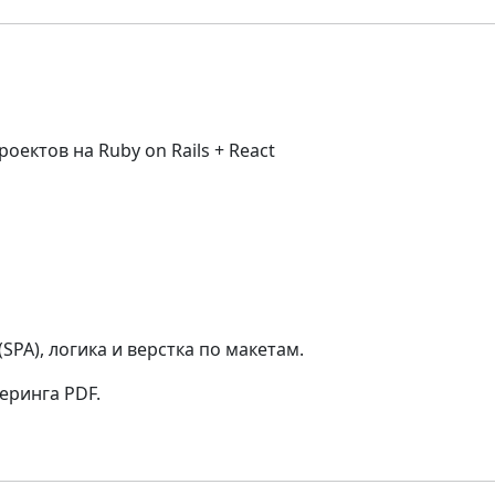
ектов на Ruby on Rails + React
PA), логика и верстка по макетам.
еринга PDF.