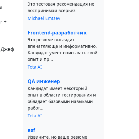
Это тестовая рекомендация не
а
воспринимай всерьёз
Michael Emtsev
r +
Frontend-разработчик
Это резюме выглядит
впечатляюще и информативно.
, Джеф
Кандидат умеет описывать свой
опыт и пр...
Tota AI
QA инженер
Кандидат имеет некоторый
опыт в области тестирования и
обладает базовыми навыками
работ...
Tota AI
asf
Извините, но ваше резюме