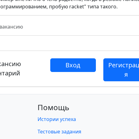
граммированием, пробую racket" типа такого.
 вакансию
акансию
Вход
Регистра
нтарий
я
Помощь
Истории успеха
Тестовые задания