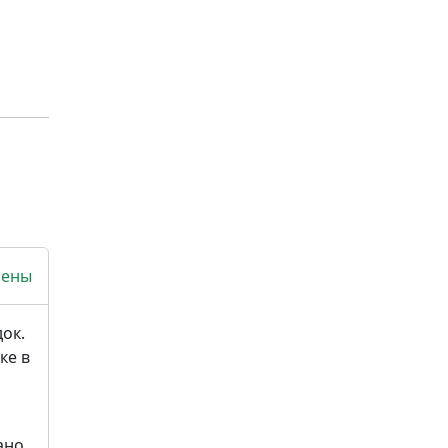
сены
ок.
ке в
ано