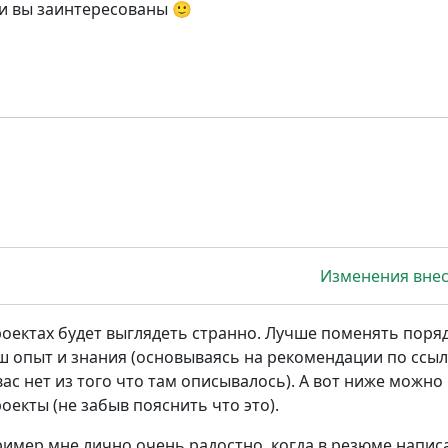
если вы заинтересованы 🙂
Изменения вне
роектах будет выглядеть странно. Лучше поменять поряд
ш опыт и знания (основываясь на рекомендации по ссыл
ас нет из того что там описывалось). А вот ниже можно
оекты (не забыв пояснить что это).
имер мне лично очень радостно, когда в резюме напис