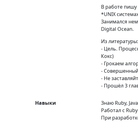
В работе пишу 
*UNIX системах
Занимался нем
Digital Ocean.
Из литературы
- Цель. Проце
Кокс)
- Грокаем алго
- Совершенный
- Не заставляй
- Прошёл 3 гл
Навыки
Знаю Ruby, Java
Работал с Ruby 
При разработке