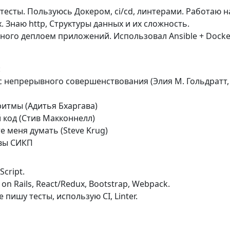
тесты. Пользуюсь Докером, ci/cd, линтерами. Работаю н
. Знаю http, Структуры данных и их сложность.
ного деплоем приложений. Использовал Ansible + Docke
:
сс непрерывного совершенствования (Элия М. Гольдратт
ритмы (Адитья Бхаргава)
 код (Стив Макконнелл)
те меня думать (Steve Krug)
авы СИКП
Script.
on Rails, React/Redux, Bootstrap, Webpack.
 пишу тесты, использую CI, Linter.