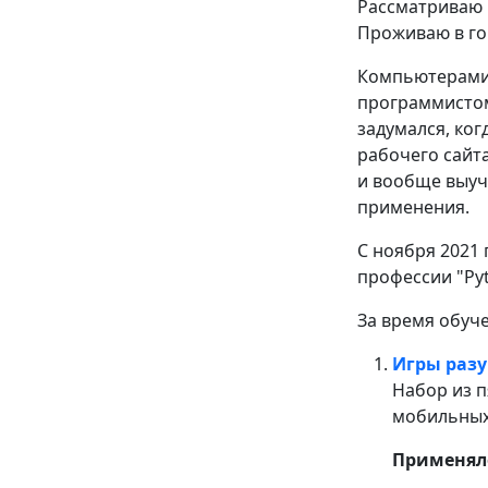
Рассматриваю к
Проживаю в го
Компьютерами 
программистом
задумался, ког
рабочего сайта
и вообще выуч
применения.
С ноября 2021
профессии "Py
За время обуч
Игры раз
Набор из п
мобильных
Применяло