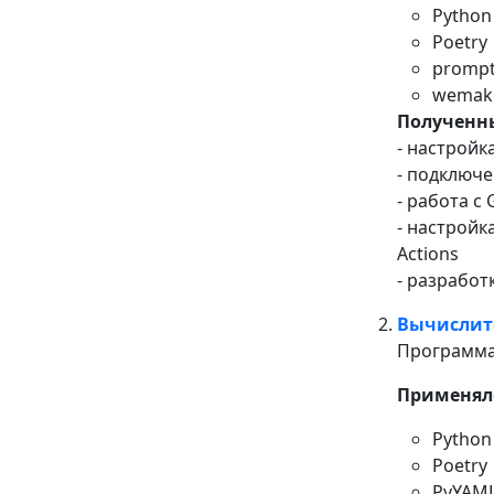
Python
Poetry
promp
wemake
Полученн
- настройк
- подключ
- работа с 
- настройк
Actions
- разработ
Вычислит
Программа
Применяло
Python
Poetry
PyYAM