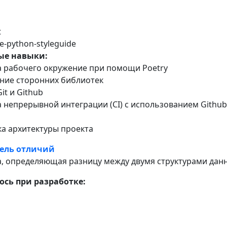
t
-python-styleguide
ые навыки:
а рабочего окружение при помощи Poetry
ение сторонних библиотек
Git и Github
а непрерывной интеграции (CI) с использованием Github
ка архитектуры проекта
ель отличий
, определяющая разницу между двумя структурами данн
сь при разработке:
L