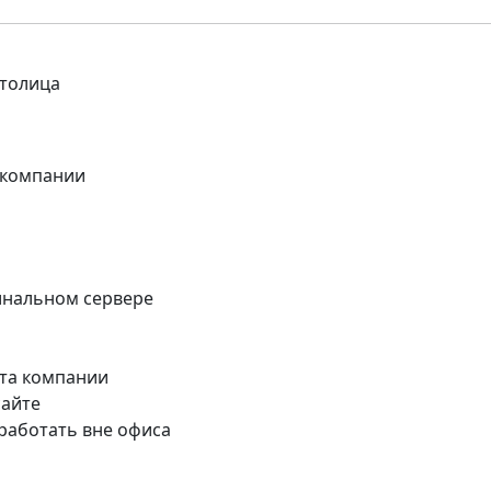
Столица
ы компании
минальном сервере
йта компании
сайте
работать вне офиса