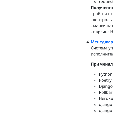
reques
Полученн
- работа с
- контрол
- манки-па
- парсинг 
Менеджер
Система уп
исполнител
Применяло
Python
Poetry
Django
Rollbar
Herok
django
django-