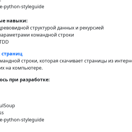
-python-styleguide
ые навыки:
 древовидной структурой данных и рекурсией
 параметрами командной строки
 TDD
 страниц
мандной строки, которая скачивает страницы из интерн
их на компьютере.
сь при разработке:
fulSoup
ss
-python-styleguide