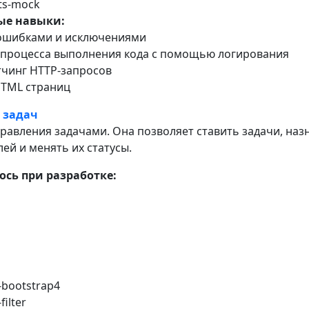
ts-mock
ые навыки:
 ошибками и исключениями
ь процесса выполнения кода с помощью логирования
тчинг HTTP-запросов
HTML страниц
 задач
равления задачами. Она позволяет ставить задачи, наз
ей и менять их статусы.
сь при разработке:
u
-bootstrap4
filter