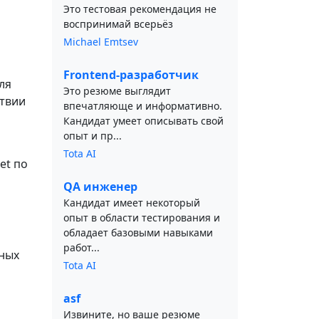
Это тестовая рекомендация не
воспринимай всерьёз
Michael Emtsev
Frontend-разработчик
ля
Это резюме выглядит
ствии
впечатляюще и информативно.
Кандидат умеет описывать свой
опыт и пр...
Tota AI
et по
QA инженер
Кандидат имеет некоторый
опыт в области тестирования и
обладает базовыми навыками
работ...
рных
Tota AI
asf
Извините, но ваше резюме