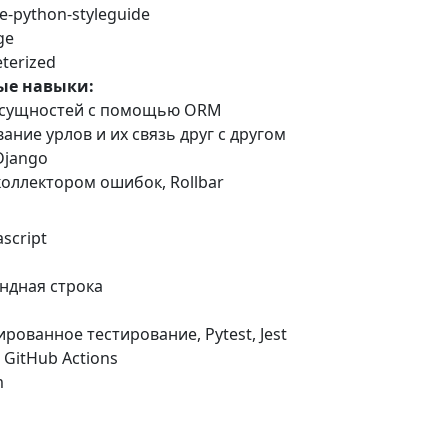
-python-styleguide
ge
terized
ые навыки:
е сущностей с помощью ORM
ание урлов и их связь друг с другом
Django
 коллектором ошибок, Rollbar
ascript
андная строка
рованное тестирование, Pytest, Jest
, GitHub Actions
m