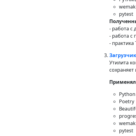
wemake
pytest
Полученн
- работа с
- работа с
- практика
Загрузчик
Утилита ко
сохраняет 
Применяло
Python
Poetry
Beauti
progre
wemake
pytest