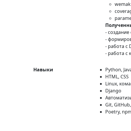
wemake
covera
parame
Полученн
- создани
- формиров
- работа с 
- работа с
Навыки
Python, Jav
HTML, CSS
Linux, ком
Django
Автоматизи
Git, GitHub
Poetry, np