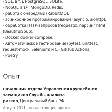
- SQL, в т.ч. PostgreSQL, SQLite,
- NoSQL, в т.ч. MongoDB, Redis,
- работа с очередями (RabbitMQ),
- асинхронное программирование (asyncio, aiohttp),
- обработка HTTP-запросов (requests), парсинг html
(BeautifulSoup),
- Docker, docker-compose,
- Aвтоматическое тестирование (pytest, unittest,
request-mock, Selenium) и CI (GitHub Actions),
- Poetry.
Опыт
начальник отдела Управления крупнейших
заемщиков Службы анализа
рисков
, Центральный банк РФ
Август 2011 - по настоящее время