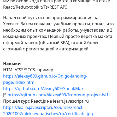
Имею около кода опыта работе в команде. На стеке
React/Redux-toolkit/Ts/REST API
Начал свой путь основ программирования на
Хекслет. Затем создавал учебные проекты, понял, что
необходим опыт командной работы, учувствовал в 2
командных проектах. Первый просто верстка макета
с формой заявок (обычный SPA), второй более
сложный с регистрацией и авторизацией.
Навыки
HTML/CSS/SCCS- пример
https://alexey609.github.io/Odigo-landing-
page/index.html
https://github.com/Alexey609/SneakMax
JS
https://github.com/Alexey609/frontend-project-lvl1
Прошёл курс React.js на learn.javascript.ru
https://learn.javascript.ru/courses/react-
20201002/aleksey-batischev/ru/certificate.jpg