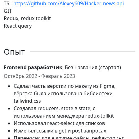
TS -
https://github.com/Alexey609/Hacker-news.api
GIT
Redux, redux toolkit
React query
Опыт
Frontend разработчик
, Без названия (стартап)
Октябрь 2022 - Февраль 2023
Сделал часть вёрстки по макету из Figma,
вёрстка была использована библиотеки
tailwind.css
Создавал reducers, stote в state, с
использованием менеджера redux-tollkit
Использовал react-select для списков
Изменял ссылки в get и post запросах
Переносил код в другие файлы, рефакторинг