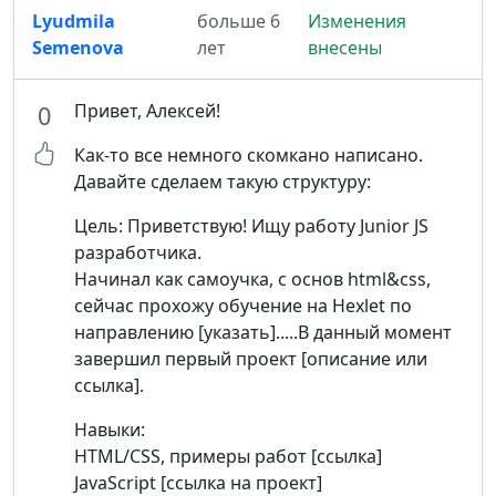
Lyudmila
больше 6
Изменения
Semenova
лет
внесены
Привет, Алексей!
0
Как-то все немного скомкано написано.
Давайте сделаем такую структуру:
Цель: Приветствую! Ищу работу Junior JS
разработчика.
Начинал как самоучка, с основ html&css,
сейчас прохожу обучение на Hexlet по
направлению [указать].....В данный момент
завершил первый проект [описание или
ссылка].
Навыки:
HTML/CSS, примеры работ [ссылка]
JavaScript [ссылка на проект]