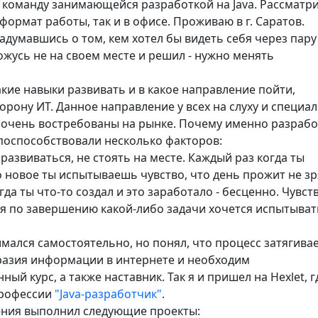
в команду занимающейся разработкой на Java. Рассматр
формат работы, так и в офисе. Проживаю в г. Саратов.
задумавшись о том, кем хотел бы видеть себя через пару 
ожусь не на своем месте и решил - нужно менять
акие навыки развивать и в какое направление пойти,
орону ИТ. Данное направление у всех на слуху и специа
и очень востребованы на рынке. Почему именно разрабо
поспособствовали несколько факторов:
 развиваться, не стоять на месте. Каждый раз когда ты
 новое ты испытываешь чувство, что день прожит не зр
огда ты что-то создал и это заработало - бесценно. Чувст
я по завершению какой-либо задачи хочется испытыват
мался самостоятельно, но понял, что процесс затягива
разия информации в интернете и необходим
ный курс, а также наставник. Так я и пришел на Hexlet, г
профессии
"Java-разработчик"
.
ения выполнил следующие проекты: