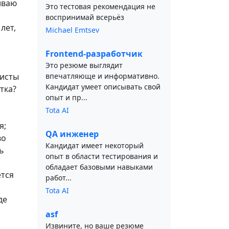
иваю
Это тестовая рекомендация не
воспринимай всерьёз
лет,
Michael Emtsev
Frontend-разработчик
Это резюме выглядит
листы
впечатляюще и информативно.
Кандидат умеет описывать свой
тка?
опыт и пр...
Tota AI
я;
QA инженер
во
Кандидат имеет некоторый
ь
опыт в области тестирования и
обладает базовыми навыками
ется
работ...
Tota AI
де
asf
Извините, но ваше резюме