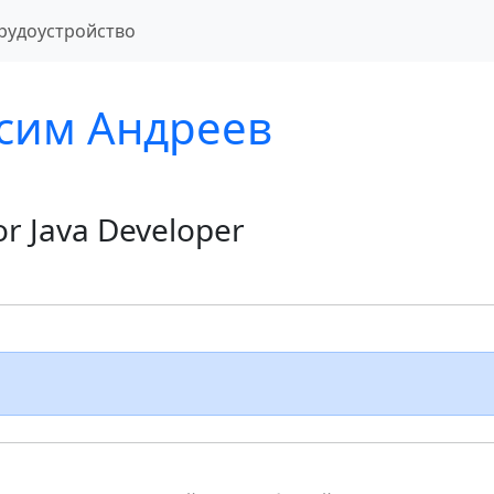
рудоустройство
сим Андреев
or Java Developer