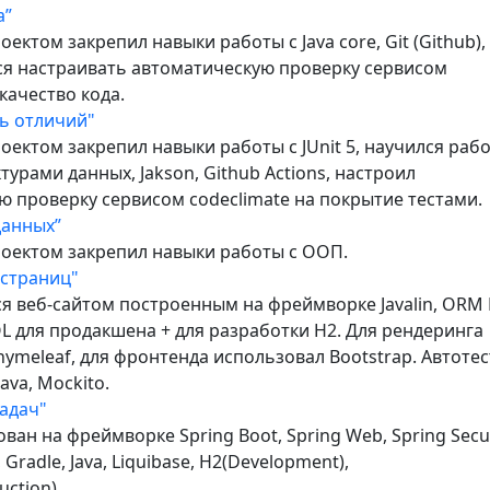
а”
оектом закрепил навыки работы с Java core, Git (Github),
лся настраивать автоматическую проверку сервисом
 качество кода.
ь отличий"
оектом закрепил навыки работы с JUnit 5, научился рабо
турами данных, Jakson, Github Actions, настроил
ю проверку сервисом codeclimate на покрытие тестами.
данных”
роектом закрепил навыки работы с ООП.
 страниц"
я веб-сайтом построенным на фреймворке Javalin, ORM 
L для продакшена + для разработки H2. Для рендеринга
ymeleaf, для фронтенда использовал Bootstrap. Автотес
-Java, Mockito.
адач"
ван на фреймворке Spring Boot, Spring Web, Spring Secur
, Gradle, Java, Liquibase, H2(Development),
ction).