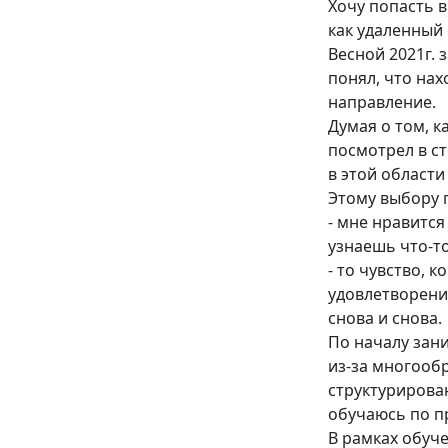
Хочу попасть 
как удаленный 
Весной 2021г. 
понял, что нах
направление.
Думая о том, к
посмотрел в ст
в этой област
Этому выбору 
- мне нравится
узнаешь что-то
- то чувство, к
удовлетворени
снова и снова.
По началу зани
из-за многооб
структурирован
обучаюсь по 
В рамках обуч