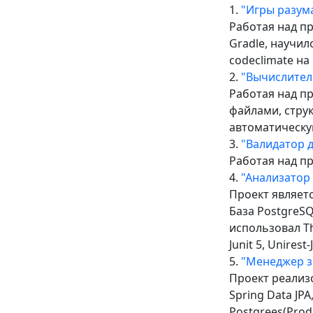
1.
"Игры разум
Работая над пр
Gradle, научи
codeclimate на
2.
"Вычислител
Работая над пр
файлами, струк
автоматическу
3.
"Валидатор 
Работая над п
4.
"Анализатор
Проект являетс
База PostgreSQ
использовал Th
Junit 5, Unirest
5.
"Менеджер з
Проект реализо
Spring Data JPA
Postgrees(Produ