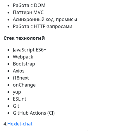
Работа с DOM
Паттерн MVC
Асинхронный код, промисы
Работа с HTTP-запросами
Стек технологий
JavaScript ES6+
Webpack
Bootstrap
Axios
i18next
onChange
yup
ESLint
Git
GitHub Actions (CI)
4.
Hexlet-chat