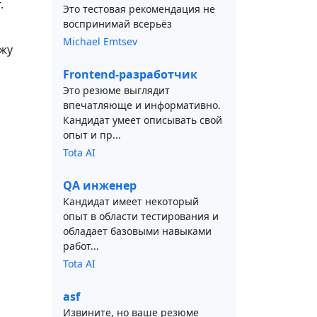
.
Это тестовая рекомендация не
воспринимай всерьёз
Michael Emtsev
ожу
Frontend-разработчик
Это резюме выглядит
впечатляюще и информативно.
Кандидат умеет описывать свой
опыт и пр...
Tota AI
QA инженер
Кандидат имеет некоторый
опыт в области тестирования и
обладает базовыми навыками
работ...
Tota AI
asf
Извините, но ваше резюме