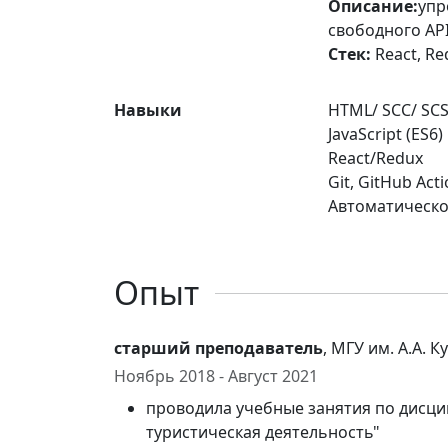
Описание:
упр
свободного AP
Стек:
React, Red
Навыки
HTML/ SCC/ SC
JavaScript (ES6)
React/Redux
Git, GitHub Acti
Автоматическое
Опыт
старший преподаватель
, МГУ им. А.А. 
Ноябрь 2018 - Август 2021
проводила учебные занятия по дисци
туристическая деятельность"