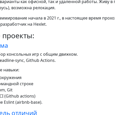
арианты как офисной, так и удаленной работы. Живу в г
русь), возможна релокация.
аммирование начала в 2021 г., в настоящее время прох
разработчик на Hexlet.
 проекты:
ума
бор консольных игр с общим движком.
eadline-sync, Github Actions.
е навыки:
 окружения
омандной строке
pm, Git
I (Github actions)
Eslint (airbnb-base).
ель отличий