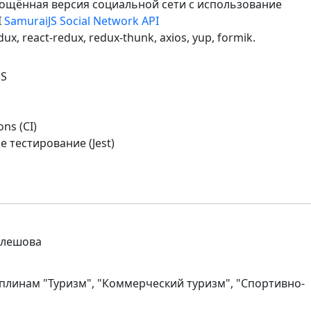
ощённая версия социальной сети с использование
I
SamuraiJS Social Network API
ux, react-redux, redux-thunk, axios, yup, formik.
SS
ons (CI)
 тестирование (Jest)
Кулешова
плинам "Туризм", "Коммерческий туризм", "Спортивно-