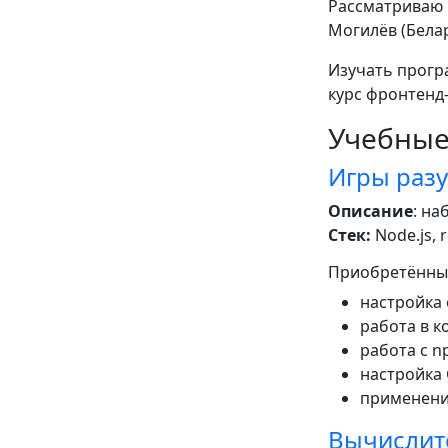
Рассматриваю в
Могилёв (Бела
Изучать прогр
курс фронтенд-
Учебные
Игры раз
Описание
: на
Стек:
Node.js, r
Приобретённы
настройка
работа в к
работа с n
настройка C
применение 
Вычислит