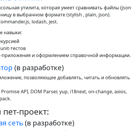
сольная утилита, которая умеет сравнивать файлы (json,
ицу в выбранном формате (stylish , plain, json).
ommander.js, lodash, jest.
е навыки:
екурсией
unit-тестов
li-приложения и оформлением справочной информации.
атор
(в разработке)
ложение, позволяющее добавлять, читать и обновлять 
Promise API, DOM Parser, yup, i18next, on-сhange, axios,
pack.
 пет-проект:
я сеть
(в разработке)