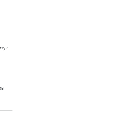
ы
ту с
ры