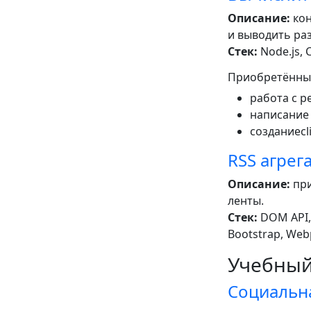
Описание:
кон
и выводить разн
Стек:
Node.js, C
Приобретённы
работа с р
написание 
созданиеc
RSS агрег
Описание:
при
ленты.
Стек:
DOM API, 
Bootstrap, Web
Учебный
Социальна