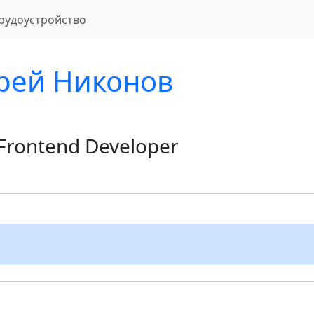
рудоустройство
рей Никонов
 Frontend Developer