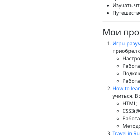
Изучать чт
Путешеств
Мои про
Игры разу
приобрел 
Настрой
Работа
Подклю
Работа 
How to lea
учиться. В
HTML;
CSS3(@k
Работа 
Методо
Travel in Ru