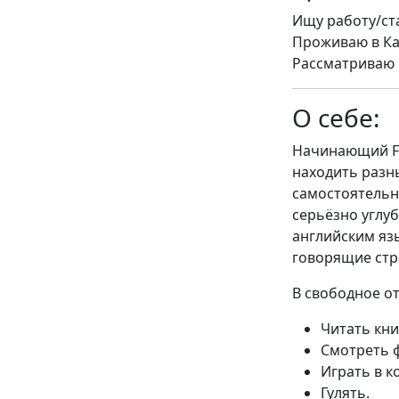
Ищу работу/ста
Проживаю в Каз
Рассматриваю п
О себе:
Начинающий Fr
находить разны
самостоятельно
серьёзно углуб
английским язы
говорящие стр
В свободное о
Читать кни
Смотреть 
Играть в 
Гулять.