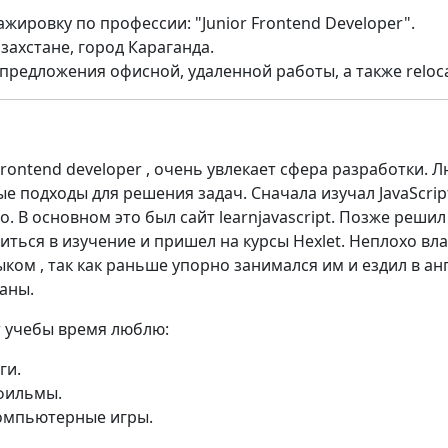
жировку по профессии: "Junior Frontend Developer".
ахстане, город Караганда.
редложения офисной, удаленной работы, а также reloca
ontend developer , очень увлекает сфера разработки. 
е подходы для решения задач. Сначала изучал JavaScrip
. В основном это был сайт learnjavascript. Позже решил
иться в изучение и пришел на курсы Hexlet. Неплохо вл
ком , так как раньше упорно занимался им и ездил в ан
аны.
т учебы время люблю:
ги.
фильмы.
компьютерные игры.