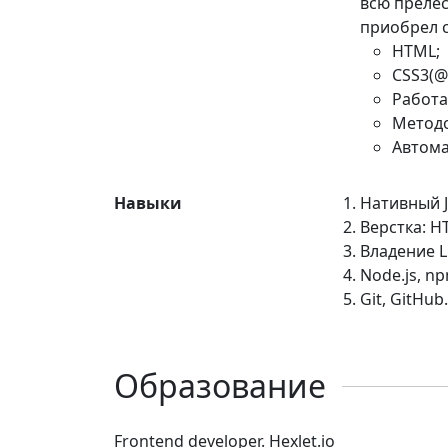
всю прелес
приобрел 
HTML;
CSS3(@m
Работа 
Методо
Автома
Навыки
Нативный Ja
Верстка: H
Владение L
Node.js, np
Git, GitHub.
Образование
Frontend developer. Hexlet.io