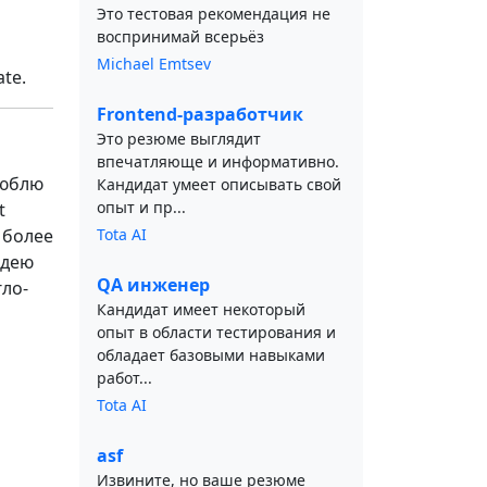
Это тестовая рекомендация не
воспринимай всерьёз
Michael Emtsev
te.
Frontend-разработчик
Это резюме выглядит
впечатляюще и информативно.
Люблю
Кандидат умеет описывать свой
опыт и пр...
t
 более
Tota AI
адею
QA инженер
гло-
Кандидат имеет некоторый
опыт в области тестирования и
обладает базовыми навыками
работ...
Tota AI
asf
Извините, но ваше резюме