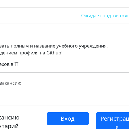
Ожидает подтвержд
зать полным и название учебного учреждения.
едением профиля на Github!
хов в IT!
 вакансию
акансию
Вход
Регистра
нтарий
я