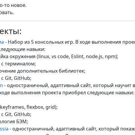
о-то новое.
овать.
екты:
ма
- Набор из 5 консольных игр. В ходе выполнения прое
следующие навыки:
ка окружения (linux, vs code, Eslint, node.js, npm);
 с терминалом;
чение дополнительных библиотек;
с Git, GitHub;
rn
- одностраничный, адаптивный сайт, который научит 
 ходе выполнения проекта приобрел следующие навыки:
eyframes, flexbox, grid);
с Git, GitHub;
логия БЭМ;
ssia
- одностраничный, адаптивный сайт, который покаж