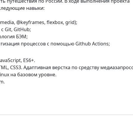
ть путешествия по России. В ходе выполнения проекта
следующие навыки:
edia, @keyframes, flexbox, grid);
с Git, GitHub;
логия БЭМ;
тизация процессов с помощью Github Actions;
vaScript, ES6+.
TML, CSS3. Адаптивная верстка по средству медиазапросо
inux на базовом уровне.
m.