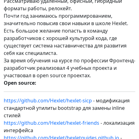
Рассматриваю удаленный, офисный, гибридный
форматы работы, релокейт.
Почти год занимаюсь программированием,
значительно повысив свои навыки в школе Hexlet.
Есть большое желание попасть в команду
разработчиков с хорошей культурой кода, где
существует система наставничества для развития
себя как специалиста.
За время обучения на курсе по профессии Фронтенд-
разработчик реализовал 4 учебных проекта и
участвовал в open source проектах.
Open source:
https://github.com/Hexlet/hexlet-sicp
- модификация
стандартной утилиты bootstrap для замены inline
стилей
https://github.com/Hexlet/hexlet-friends
- локализация
интерфейса
https://github.com/Hexlet/hexletguides.github.io
-