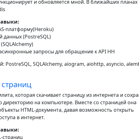
нкционирует и обновляется мной. В ближайших планах
is
навыки:
AAS-платформу(Heroku)
ой данных (PostreSQL)
 (SQLAlchemy)
 асинхронные запросы для обращение к API HH
: PostreSQL, SQLAlchemy, aiogram, aiohttp, asyncio, alemb
 страниц
лита, которая скачивает страницу из интернета и сохра
ю директорию на компьютере. Вместе со страницей она
 объекты HTML-документа, давая возможность открыть
оступа в интернет.
навыки:
L-страниц