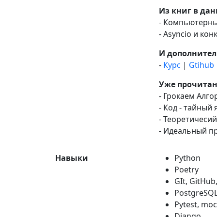
Из книг в да
- Компьютерные
- Asyncio и ко
И дополнител
-
Курс
|
Gtihub
Уже прочитан
- Грокаем Алго
- Код - тайный
- Теоретичеси
- Идеальный п
Навыки
Python
Poetry
GIt, GitHub
PostgreSQL
Pytest, moc
Django