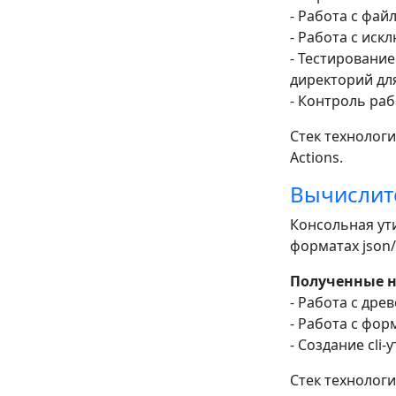
- Работа с фай
- Работа с ис
- Тестировани
директорий дл
- Контроль ра
Стек технологий
Actions.
Вычислит
Консольная ут
форматах json/
Полученные 
- Работа с дре
- Работа с фор
- Создание сli
Стек технологий