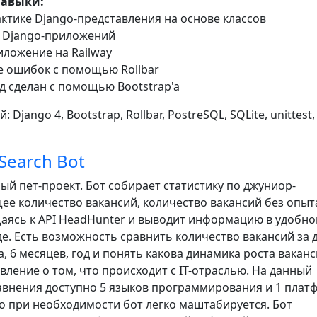
навыки:
актике Django-представления на основе классов
е Django-приложений
иложение на Railway
е ошибок с помощью Rollbar
д сделан с помощью Bootstrap'a
: Django 4, Bootstrap, Rollbar, PostreSQL, SQLite, unittest,
 Search Bot
й пет-проект. Бот собирает статистику по джуниор-
ее количество вакансий, количество вакансий без опыт
аясь к API HeadHunter и выводит информацию в удобн
е. Есть возможность сравнить количество вакансий за 
а, 6 месяцев, год и понять какова динамика роста ваканс
ление о том, что происходит с IT-отраслью. На данный
авнения доступно 5 языков программирования и 1 плат
но при необходимости бот легко маштабируется. Бот