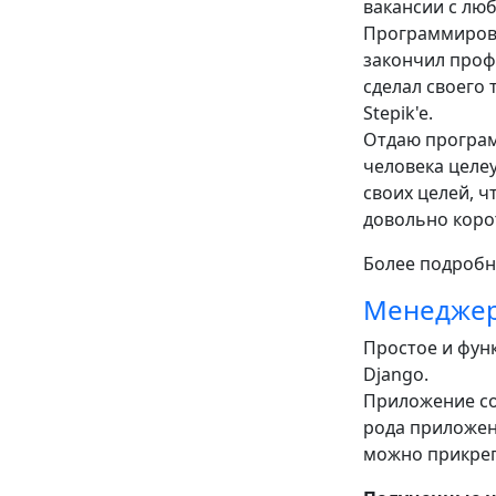
вакансии с люб
Программирова
закончил проф
сделал своего 
Stepik'e.
Отдаю програм
человека целе
своих целей, ч
довольно коро
Более подробн
Менеджер
Простое и фун
Django.
Приложение со
рода приложени
можно прикрепи