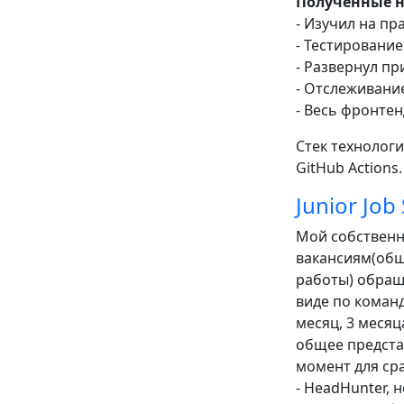
Полученные 
- Изучил на пр
- Тестировани
- Развернул пр
- Отслеживани
- Весь фронтен
Стек технологий
GitHub Actions.
Junior Job
Мой собственны
вакансиям(общ
работы) обращ
виде по команд
месяц, 3 месяц
общее представ
момент для ср
- HeadHunter, 