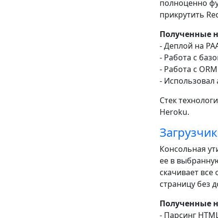
полноценно фу
прикрутить Red
Полученные 
- Деплой на P
- Работа с баз
- Работа с ORM
- Использовал
Стек технологий
Heroku.
Загрузчик
Консольная ути
ее в выбранну
скачивает все
страницу без д
Полученные 
- Парсинг HTM