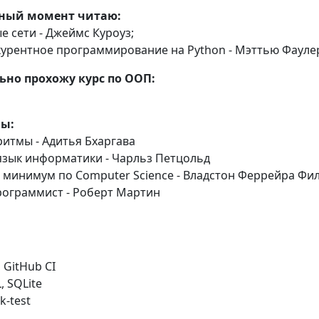
нный момент читаю:
 сети - Джеймс Куроуз;
нкурентное программирование на Python - Мэттью Фауле
ьно прохожу курс по ООП:
ы:
ритмы - Адитья Бхаргава
 язык информатики - Чарльз Петцольд
й минимум по Computer Science - Владстон Феррейра Фи
рограммист - Роберт Мартин
, GitHub CI
, SQLite
k-test