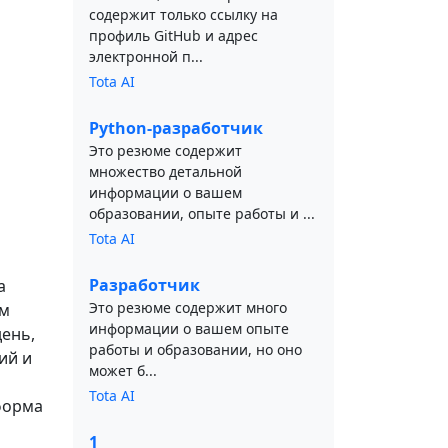
содержит только ссылку на
профиль GitHub и адрес
электронной п...
Tota AI
Python-разработчик
Это резюме содержит
множество детальной
информации о вашем
образовании, опыте работы и ...
Tota AI
Разработчик
а
Это резюме содержит много
ом
информации о вашем опыте
день,
работы и образовании, но оно
ий и
может б...
Tota AI
форма
1