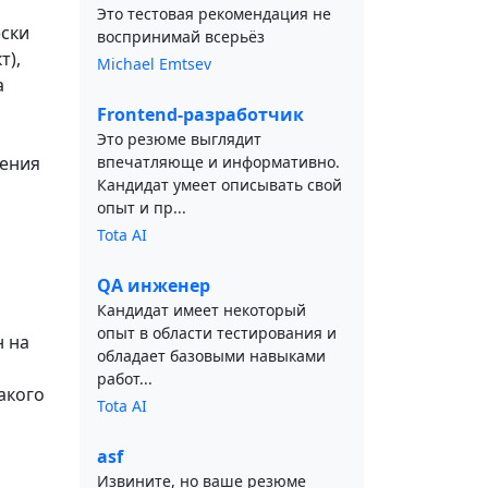
Это тестовая рекомендация не
ески
воспринимай всерьёз
т),
Michael Emtsev
а
Frontend-разработчик
Это резюме выглядит
жения
впечатляюще и информативно.
Кандидат умеет описывать свой
опыт и пр...
Tota AI
QA инженер
Кандидат имеет некоторый
опыт в области тестирования и
н на
обладает базовыми навыками
работ...
акого
Tota AI
asf
Извините, но ваше резюме