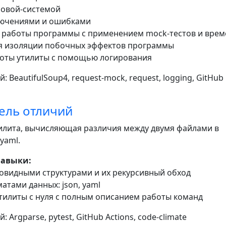
ловой-системой
ключениями и ошибками
е работы программы с применением mock-тестов и вре
я изоляции побочных эффектов программы
боты утилиты с помощью логирования
: BeautifulSoup4, request-mock, request, logging, GitHub
ель отличий
илита, вычисляющая различия между двумя файлами в
yaml.
навыки:
вовидными структурами и их рекурсивный обход
матами данных: json, yaml
-утилиты с нуля с полным описанием работы команд
: Argparse, pytest, GitHub Actions, code-climate