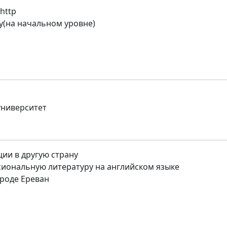
ohttp
y(на начальном уровне)
университет
ции в другую страну
иональную литературу на английском языке
роде Ереван