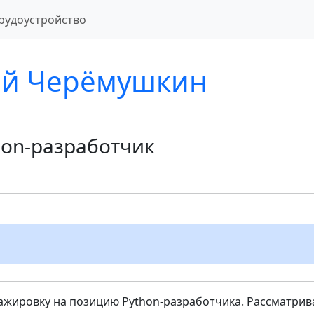
рудоустройство
ей Черёмушкин
hon-разработчик
ажировку на позицию Python-разработчика. Рассматри