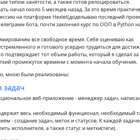
ым типом занятости, а также готов релоцироваться.
ть начал около 5 месяцев назад. За это время практич
ессию на платформе Hexlet(доделываю последний проек
телеграмм бота, почти закончил курс по ООП в Python н
мированию все свободное время. Себя оцениваю как
устремленного и готового усердно трудиться для дости
то подтверждает тот объем работы, который я сделал за
ткий промежуток времени с момента начала обучения.
о, мною были реализованы:
 задач
кциональное веб-приложение - менеджер задач, написа
держит весь необходимый функционал, необходимый т
ям - создание задач, меток и статусов. К каждой задаче
ть исполнителя, а также статус и метки(теги).