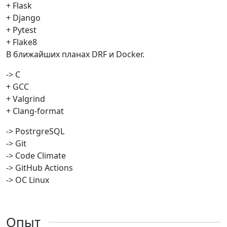
+ Flask
+ Django
+ Pytest
+ Flake8
В ближайших планах DRF и Docker.
-> C
+ GCC
+ Valgrind
+ Clang-format
-> PostrgreSQL
-> Git
-> Code Climate
-> GitHub Actions
-> OC Linux
Опыт