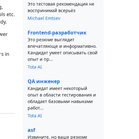
Это тестовая рекомендация не
g,
воспринимай всерьёз
ls etc.
Michael Emtsev
dy.
Frontend-разработчик
ower
Это резюме выглядит
впечатляюще и информативно.
Кандидат умеет описывать свой
s in
опыт и пр...
Tota AI
QA инженер
Кандидат имеет некоторый
опыт в области тестирования и
обладает базовыми навыками
работ...
Tota AI
asf
Извините, но ваше резюме