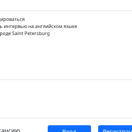
цироваться
ь интервью на английском языке
оде Saint Petersburg
акансию
Вход
Регистра