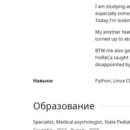
I am studying a
especially somet
Today I'm looki
My another feat
turned up to ab
BTW me also good
HoReCa taught me
disappointed b
Навыки
Python, Linux 
Образование
Specialist, Medical psychologist, State Pedia