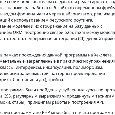
ее своим пользователям создавать и редактировать за
ные навыки: разработка веб-сайта в современном фрей
с выводом фроненд-части через шаблонизатор, реализац
аций с использованием ресурсного роутинга,
ание моделей и их отображение на базу данных с
анием ORM, построение связей o2m, m2m между моделя
автотестов, непрерывная интеграция (CI), деплой прил
.
 в рамках прохождения данной программы на Хекслете,
ментальные, закрепленные в практических упражнениях
 классы, интерфейсы, инкапсуляция, полиморфизм,
 инверсия зависимостей, паттерны проектирования
брика, Состояние и др.), трейты.
х программы были пройдены углубленные курсы по прот
 на CSS, регулярным выражениям, продвинутым техникам
моки, стабы), принципам работы и построения API.
ения программы по PHP мною была начата программа