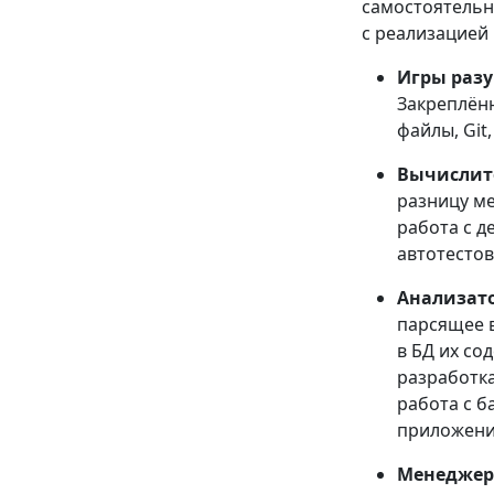
самостоятельн
с реализацией 
Игры раз
Закреплённ
файлы, Git,
Вычислит
разницу ме
работа с д
автотестов
Анализат
парсящее 
в БД их со
разработка
работа с б
приложени
Менеджер