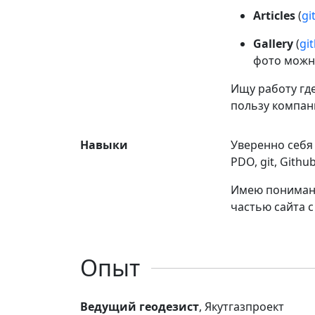
Articles
(
gi
Gallery
(
gi
фото можно
Ищу работу гд
пользу компан
Навыки
Уверенно себя 
PDO, git, Githu
Имею понимание
частью сайта с
Опыт
Ведущий геодезист
, Якутгазпроект