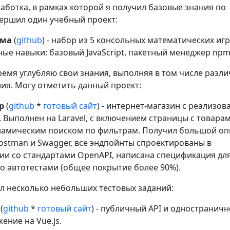
аботка, в рамках которой я получил базовые знания по
авершил один учебный проект:
ума
(
github
) - набор из 5 консольных математических игр
ые навыки: базовый JavaScript, пакетный менеджер npm
ремя углубляю свои знания, выполняя в том числе разл
ия. Могу отметить данный проект:
p
(
github
*
готовый сайт
) - интернет-магазин с реализо
I. Выполнен на Laravel, с включением страницы с товара
инамическим поиском по фильтрам. Получил большой о
ostman и Swagger, все эндпойнты спроектированы в
ии со стандартами OpenAPI, написана спецификация для
о автотестами (общее покрытие более 90%).
л несколько небольших тестовых заданий:
(
github
*
готовый сайт
) - публичный API и одностраничн
ение на Vue.js.