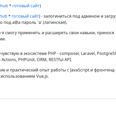
thub
*
готовый сайт
)
thub
*
готовый сайт
) - залогиниться под админом и загру
 под a@a пароль 'a' (латинская).
е я смогу применять и расширять свои навыки, принося
ии.
чувствую в экосистеме PHP - composer, Laravel, PostgreS
b Actions, PHPUnit, ORM, RESTful API.
 и практический опыт работы с JavaScript и фронтенд-
 использованием Vue.js.