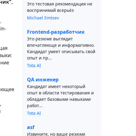
чик"
,
Это тестовая рекомендация не
воспринимай всерьёз
Michael Emtsev
.
in-
Frontend-разработчик
Это резюме выглядит
впечатляюще и информативно.
щая
Кандидат умеет описывать свой
выки:
опыт и пр...
ание
Tota AI
QA инженер
Кандидат имеет некоторый
няющее
опыт в области тестирования и
обладает базовыми навыками
,
работ...
й
Tota AI
asf
Извините, но ваше резюме