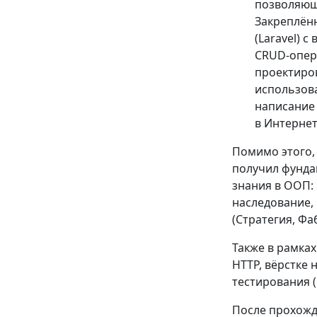
позволяющ
Закреплён
(Laravel) 
CRUD-опер
проектиров
использов
написание 
в Интернет
Помимо этого,
получил фунда
знания в ООП:
наследование,
(Стратегия, Фа
Также в рамка
HTTP, вёрстке
тестирования (
После прохожд