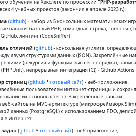
ого обучения на Хекслете по профессии
"PHP-разработ
всех 4 учебных проектов (закончил в апреле 2023 г.):
ума
(
github
) - набор из 5 консольных математических игр
ые навыки: базовый PHP, командная строка, composer, b
 GitHub, линтинг (CodeSniffer)
ель отличий
(
github
) - консольная утилита, определяю
жду двумя структурами данных (JSON). Закреплённые на
еревьями (рекурсия и функции высшего порядка), напис
 (PHPUnit), непрерывная интеграция (CI) - Github Actions
ор страниц
(
github
*
готовый сайт
) - веб-приложение,
введённые пользователем интернет-страницы и сохра
держание их основных тегов. Закреплённые навыки:
 веб-сайтов на MVC-архитектуре (микрофреймворк Slim)
азой данных (PostgreSQL) с использованием PDO, депло
я в Интернет.
 задач
(
github
*
готовый сайт
) - веб-приложение,