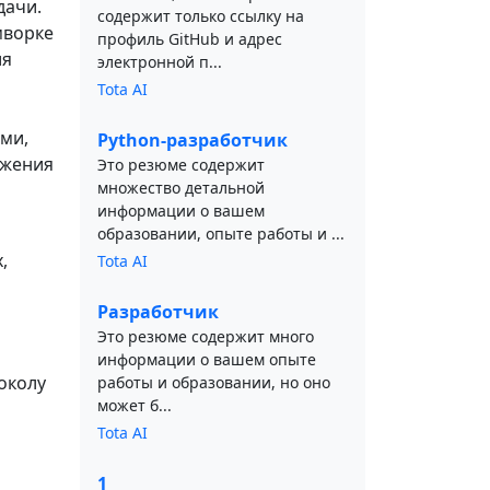
дачи.
содержит только ссылку на
мворке
профиль GitHub и адрес
ия
электронной п...
Tota AI
ми,
Python-разработчик
ожения
Это резюме содержит
множество детальной
информации о вашем
образовании, опыте работы и ...
,
Tota AI
Разработчик
Это резюме содержит много
информации о вашем опыте
околу
работы и образовании, но оно
может б...
Tota AI
1