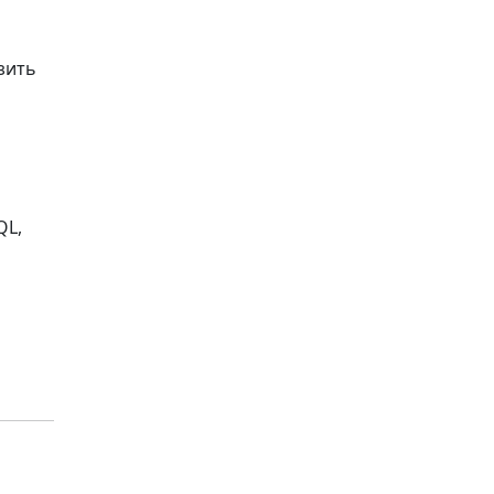
зить
QL,