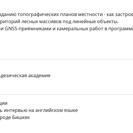
зданию топографических планов местности - как застро
рриторий лесных массивов под линейные объекты.
и GNSS-приёмниками и камеральных работ в програм
одезическая академия
ции
ь интервью на английском языке
роде Бишкек