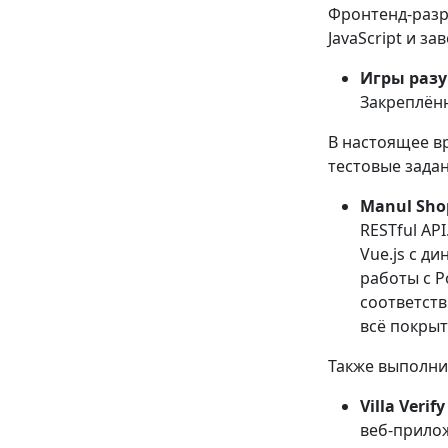
Фронтенд-разр
JavaScript и з
Игры раз
Закреплённ
В настоящее в
тестовые задан
Manul Sho
RESTful AP
Vue.js с д
работы с P
соответств
всё покрыт
Также выполни
Villa Verify
веб-прилож