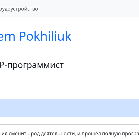
рудоустройство
em Pokhiliuk
P-программист
ешил сменить род деятельности, и прошёл полную прогр