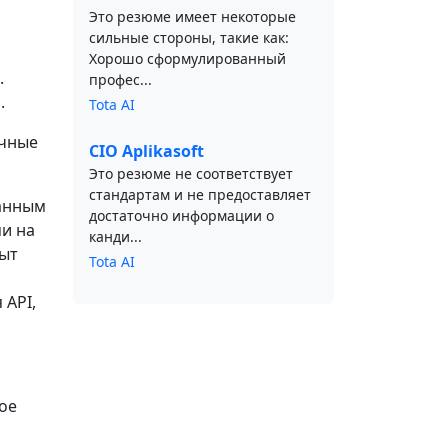
Это резюме имеет некоторые
сильные стороны, такие как:
Хорошо сформулированный
.
профес...
.
Tota AI
ичные
CIO Aplikasoft
Это резюме не соответствует
стандартам и не предоставляет
ванным
достаточно информации о
ми на
канди...
пыт
Tota AI
 API,
ое