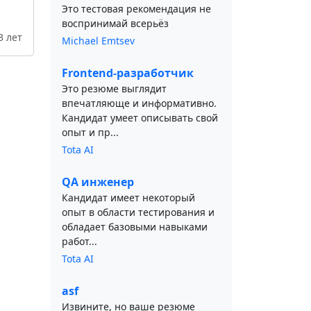
Это тестовая рекомендация не
воспринимай всерьёз
3 лет
Michael Emtsev
Frontend-разработчик
Это резюме выглядит
впечатляюще и информативно.
Кандидат умеет описывать свой
опыт и пр...
Tota AI
QA инженер
Кандидат имеет некоторый
опыт в области тестирования и
обладает базовыми навыками
работ...
Tota AI
asf
Извините, но ваше резюме