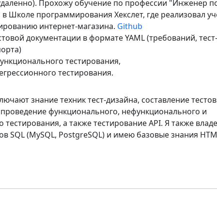
удаленно). Прохожу обучение по профессии "Инженер п
 в Школе программирования Хекслет, где реализовал у
тированию интернет-магазина.
Github
стовой документации в формате YAML (требований, тест
порта)
функционального тестирования,
регрессионного тестирования.
лючают знание техник тест-дизайна, составление тесто
 проведение функционального, нефункционального и
 тестирования, а также тестирование API. Я также влад
ов SQL (MySQL, PostgreSQL) и имею базовые знания HTM