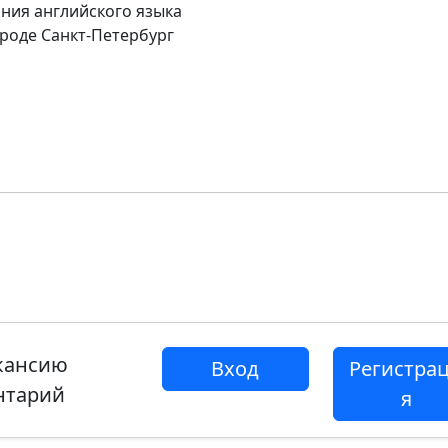
ния английского языка
роде Санкт-Петербург
акансию
Вход
Регистра
нтарий
я