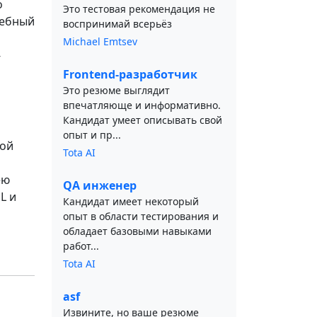
о
Это тестовая рекомендация не
чебный
воспринимай всерьёз
Michael Emtsev
-
Frontend-разработчик
Это резюме выглядит
впечатляюще и информативно.
Кандидат умеет описывать свой
опыт и пр...
вой
Tota AI
ею
QA инженер
L и
Кандидат имеет некоторый
опыт в области тестирования и
обладает базовыми навыками
работ...
Tota AI
asf
Извините, но ваше резюме