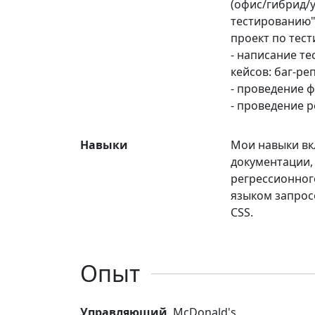
(офис/гибрид/
тестированию"
проект по тес
- написание те
кейсов: баг-ре
- проведение 
- проведение 
Навыки
Мои навыки вк
документации,
регрессионного
языком запрос
CSS.
Опыт
Управляющий
, McDonald's