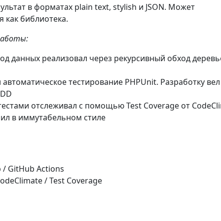
льтат в форматах plain text, stylish и JSON. Может
я как библиотека.
работы:
од данных реализовал через рекурсивный обход деревь
автоматическое тестирование PHPUnit. Разработку вел
TDD
естами отслеживал с помощью Test Coverage от CodeCl
оил в иммутабельном стиле
b / GitHub Actions
odeClimate / Test Coverage