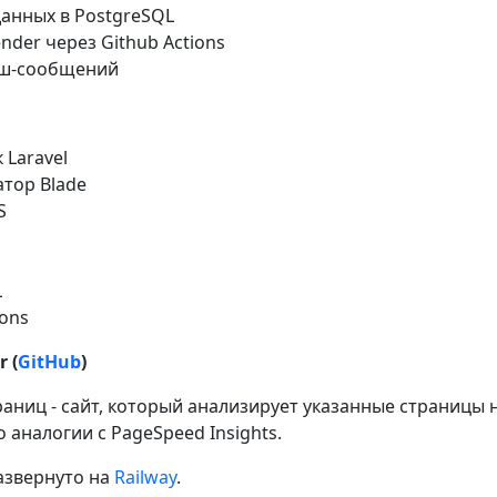
анных в PostgreSQL
ender через Github Actions
ш-сообщений
Laravel
тор Blade
S
L
ions
r (
GitHub
)
аниц - сайт, который анализирует указанные страницы 
 аналогии с PageSpeed Insights.
азвернуто на
Railway
.