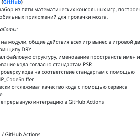
 (
GitHub
)
 набор из пяти математических консольных игр, постро
обильных приложений для прокачки мозга.
работы:
 на модули, общие действия всех игр вынес в игровой д
принципу DRY
л файловую структуру, именование пространств имен и
вание кода согласно стандартам PSR
роверку кода на соответствие стандартам с помощью
P_CodeSniffer
ески отслеживал качество кода с помощью сервиса
e
епрерывную интеграцию в GitHub Actions
b / GitHub Actions