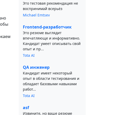
Это тестовая рекомендация не
воспринимай всерьёз
Michael Emtsev
шно
тобы
Frontend-разработчик
Это резюме выглядит
окаем
впечатляюще и информативно.
Кандидат умеет описывать свой
опыт и пр...
Tota AI
QA инженер
Кандидат имеет некоторый
опыт в области тестирования и
обладает базовыми навыками
работ...
Tota AI
asf
Извините, но ваше резюме