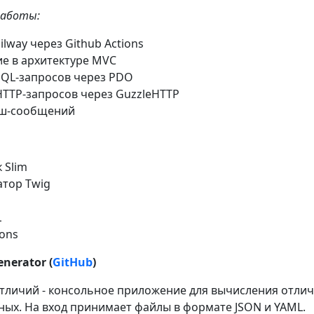
работы:
ilway через Github Actions
е в архитектуре MVC
SQL-запросов через PDO
TTP-запросов через GuzzleHTTP
ш-сообщений
 Slim
тор Twig
L
ions
enerator (
GitHub
)
тличий - консольное приложение для вычисления отлич
ных. На вход принимает файлы в формате JSON и YAML.