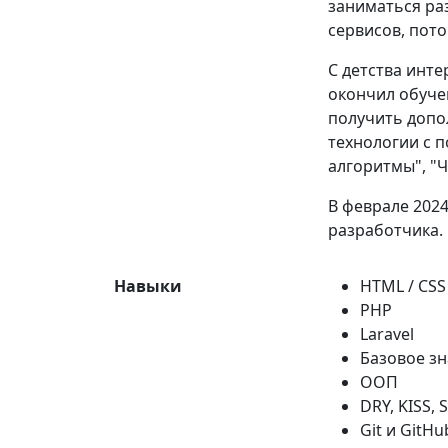
заниматься ра
сервисов, пото
С детства инт
окончил обуче
получить допо
технологии с 
алгоритмы", "Ч
В феврале 2024
разработчика.
Навыки
HTML / CSS
PHP
Laravel
Базовое зн
ООП
DRY, KISS, 
Git и GitHu