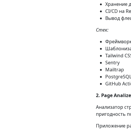
Хранение д
CI/CD на R
Вывод фле
Стек:
Фреймворк 
Шаблониза
Tailwind CS
Sentry
Mailtrap
PostgreSQ
GitHub Act
2. Page Analize
Анализатор стр
пригодность по
Приложение р