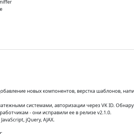
iffer
e
Добавление новых компонентов, верстка шаблонов, нап
латежными системами, авторизации через VK ID. Обнар
аботчикам - они исправили ее в релизе v2.1.0.
 JavaScript, jQuery, AJAX.