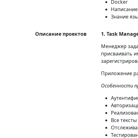
Docker
Написание 
Знание язы
Описание проектов
1. Task Manage
Менеджер задач
присваивать им
зарегистриров
Приложение р
Особенности п
Аутентифик
Авторизац
Реализова
Все тексты
Отслежива
Тестирован