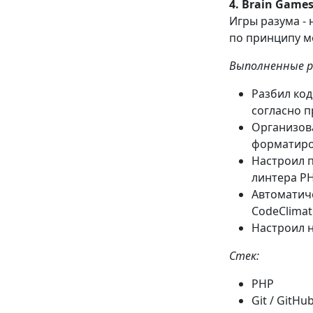
4. Brain Games
Игры разума -
по принципу м
Выполненные 
Разбил код
согласно 
Организова
форматиро
Настроил п
линтера PH
Автоматич
CodeClimat
Настроил н
Стек:
PHP
Git / GitHu