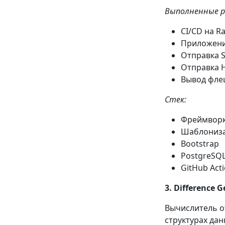
Выполненные 
CI/CD на Ra
Приложени
Отправка 
Отправка H
Вывод фле
Стек:
Фреймворк
Шаблониза
Bootstrap
PostgreSQ
GitHub Act
3. Difference G
Вычислитель о
структурах дан