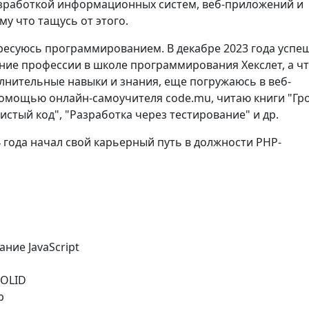
зработкой информационных систем, веб-приложений и
му что тащусь от этого.
ересуюсь программированием. В декабре 2023 года успе
ние профессии в школе программирования Хекслет, а ч
лнительные навыки и знания, еще погружаюсь в веб-
помощью онлайн-самоучителя code.mu, читаю книги "Гр
истый код", "Разработка через тестирование" и др.
 года начал свой карьерный путь в должности PHP-
ание JavaScript
SOLID
b