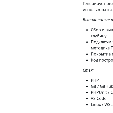
Генерирует резу
использоватьс
Выполненные 
Сбор и выв
глубину
Подключил 
методике 
Покрытие т
Код постр
Стек:
PHP
Git / GitHu
PHPUnit / C
VS Code
Linux / WSL