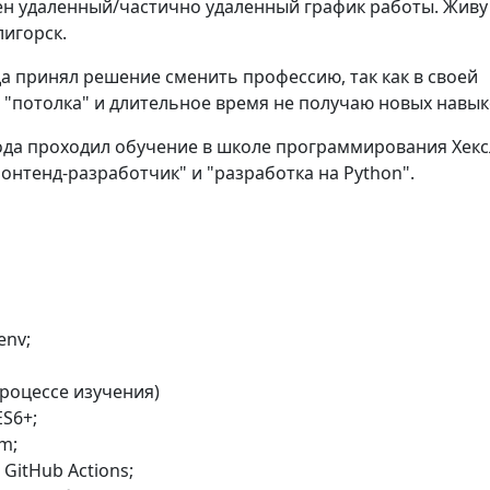
н удаленный/частично удаленный график работы. Живу
лигорск.
а принял решение сменить профессию, так как в своей
 "потолка" и длительное время не получаю новых навык
года проходил обучение в школе программирования Хекс
онтенд-разработчик" и "разработка на Python".
env;
процессе изучения)
ES6+;
m;
, GitHub Actions;