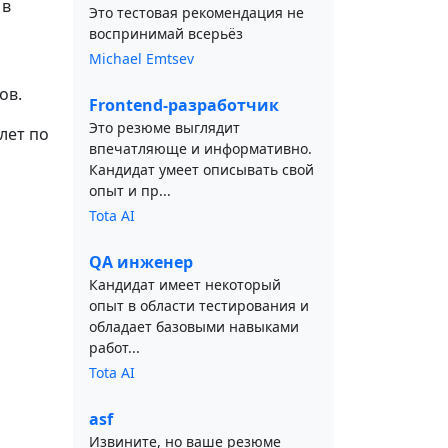
 в
Это тестовая рекомендация не
воспринимай всерьёз
Michael Emtsev
ов.
Frontend-разработчик
Это резюме выглядит
лет по
впечатляюще и информативно.
Кандидат умеет описывать свой
опыт и пр...
Tota AI
QA инженер
Кандидат имеет некоторый
опыт в области тестирования и
обладает базовыми навыками
работ...
Tota AI
asf
Извините, но ваше резюме