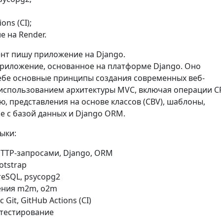
ions (CI);
е на Render.
нт пишу приложение на Django.
риложение, основанное на платформе Django. Оно
ебе основные принципы создания современных веб-
использованием архитектуры MVC, включая операции C
, представления на основе классов (CBV), шаблоны,
е с базой данных и Django ORM.
ыки:
HTTP-запросами, Django, ORM
otstrap
reSQL, psycopg2
ения m2m, o2m
 Git, GitHub Actions (CI)
 тестирование