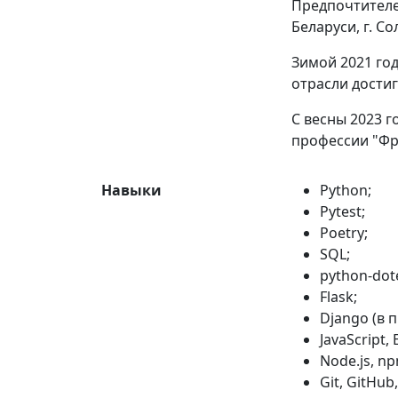
Предпочтителе
Беларуси, г. Со
Зимой 2021 год
отрасли достиг
С весны 2023 
профессии "Фр
Навыки
Python;
Pytest;
Poetry;
SQL;
python-dot
Flask;
Django (в 
JavaScript, 
Node.js, np
Git, GitHub