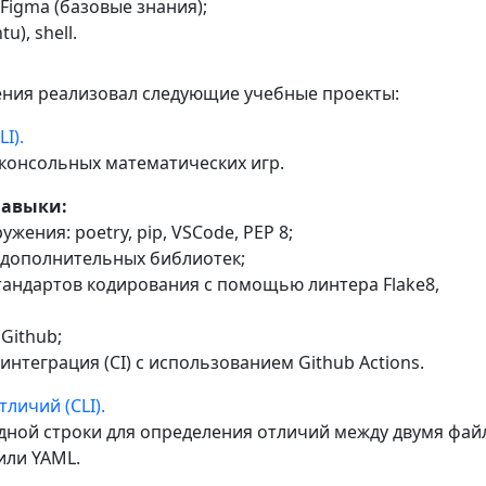
 Figma (базовые знания);
u), shell.
ения реализовал следующие учебные проекты:
I).
 консольных математических игр.
навыки:
ужения: poetry, pip, VSCode, PEP 8;
 дополнительных библиотек;
стандартов кодирования с помощью линтера Flake8,
 Github;
интеграция (CI) с использованием Github Actions.
личий (CLI).
дной строки для определения отличий между двумя фа
или YAML.