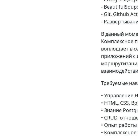
- BeautifulSoup;
- Git, Github Act
- Развертывани
В данный моме
Комплексное п
воплощает в с
приложений с 
маршрутизацию
взаимодействи
Требуемые нав
• Управление 
• HTML, CSS, Bo
• Знание Postg
• CRUD, отнош
• Опыт работы с
• Комплексное