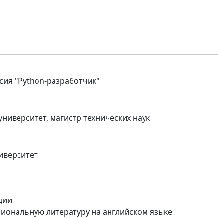
сия "Python-разработчик"
ниверситет, магистр технических наук
иверситет
ции
иональную литературу на английском языке