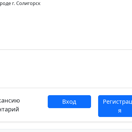
оде г. Солигорск
акансию
Вход
Регистра
нтарий
я