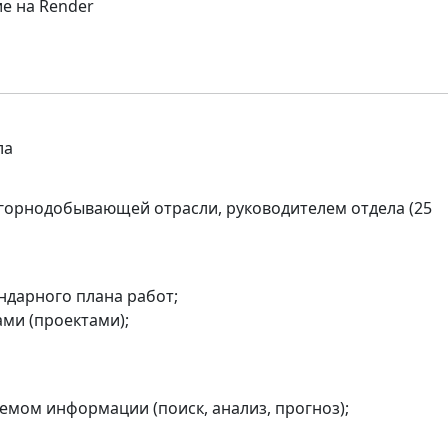
е на Render
ла
 горнодобывающей отрасли, руководителем отдела (25
ендарного плана работ;
ами (проектами);
емом информации (поиск, анализ, прогноз);