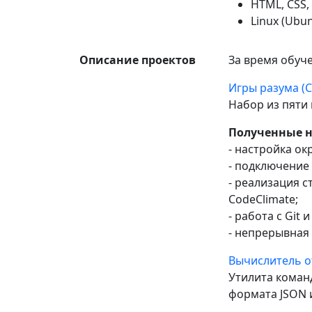
HTML, CSS,
Linux (Ubunt
Описание проектов
За время обуч
Игры разума (CL
Набор из пяти
Полученные 
- настройка окр
- подключение
- реализация 
CodeClimate;
- работа с Git и
- непрерывная 
Вычислитель от
Утилита коман
формата JSON 