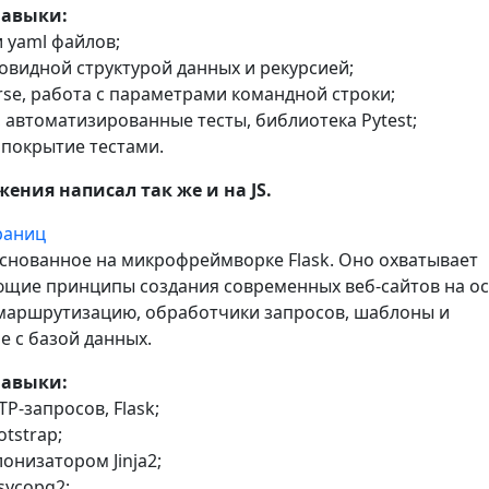
навыки:
и yaml файлов;
вовидной структурой данных и рекурсией;
rse, работа с параметрами командной строки;
, автоматизированные тесты, библиотека Pytest;
и покрытие тестами.
ения написал так же и на JS.
раниц
снованное на микрофреймворке Flask. Оно охватывает
щие принципы создания современных веб-сайтов на о
маршрутизацию, обработчики запросов, шаблоны и
е с базой данных.
навыки:
TP-запросов, Flask;
otstrap;
лонизатором Jinja2;
sycopg2;