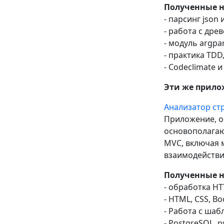
Полученные 
- парсинг json 
- работа с дре
- модуль argpa
- практика TDD
- Codeclimate 
Эти же прилож
Анализатор ст
Приложение, о
основополагаю
MVC, включая 
взаимодействи
Полученные 
- обработка HT
- HTML, CSS, Bo
- Работа с шаб
- PostgreSQL, p