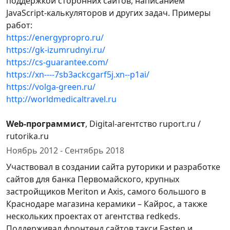
поддержкой сторонних сайтов, написанием
JavaScript-калькуляторов и других задач. Примеры
работ:
https://energypropro.ru/
https://gk-izumrudnyi.ru/
https://cs-guarantee.com/
https://xn----7sb3ackcgarf5j.xn--p1ai/
https://volga-green.ru/
http://worldmedicaltravel.ru
Web-программист
, Digital-агентство ruport.ru /
rutorika.ru
Ноябрь 2012 - Сентябрь 2018
Участвовал в создании сайта руторики и разработке
сайтов для банка Первомайского, крупных
застройщиков Meriton и Axis, самого большого в
Краснодаре магазина керамики – Кайрос, а также
нескольких проектах от агентства redkeds.
Поддерживал фронтенд сайтов такси Fasten и