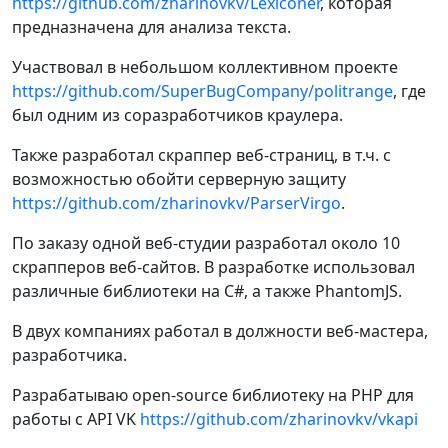
https://github.com/zharinovkv/Lexiconer
, которая
предназначена для анализа текста.
Участвовал в небольшом коллективном проекте
https://github.com/SuperBugCompany/politrange
, где
был одним из соразработчиков краулера.
Также разработал скраппер веб-страниц, в т.ч. с
возможностью обойти серверную защиту
https://github.com/zharinovkv/ParserVirgo
.
По заказу одной веб-студии разработал около 10
скрапперов веб-сайтов. В разработке использовал
различные библиотеки на C#, а также PhantomJS.
В двух компаниях работал в должности веб-мастера,
разработчика.
Разрабатываю open-source библиотеку на PHP для
работы с API VK
https://github.com/zharinovkv/vkapi