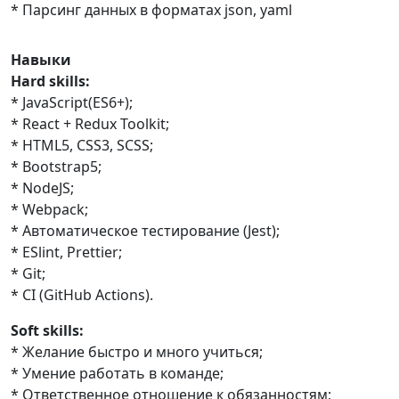
* Парсинг данных в форматах json, yaml
Навыки
Hard skills:
* JavaScript(ES6+);
* React + Redux Toolkit;
* HTML5, CSS3, SCSS;
* Bootstrap5;
* NodeJS;
* Webpack;
* Автоматическое тестирование (Jest);
* ESlint, Prettier;
* Git;
* CI (GitHub Actions).
Soft skills:
* Желание быстро и много учиться;
* Умение работать в команде;
* Ответственное отношение к обязанностям;