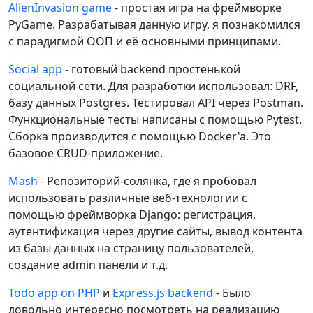
AlienInvasion game
- простая игра на фреймворке
PyGame. Разрабатывая данную игру, я познакомился
с парадигмой ООП и её основными принципами.
Social app
- готовый backend простенькой
социальной сети. Для разработки использовал: DRF,
базу данных Postgres. Тестировал API через Postman.
Функциональные тесты написаны с помощью Pytest.
Сборка производится с помощью Docker'a. Это
базовое CRUD-приложение.
Mash
- Репозиторий-солянка, где я пробовал
использовать различные веб-технологии с
помощью фреймворка Django: регистрация,
аутентификация через другие сайты, вывод контента
из базы данных на страницу пользователей,
создание admin панели и т.д.
Todo app on PHP
и
Express.js backend
- Было
довольно интересно посмотреть на реализацию