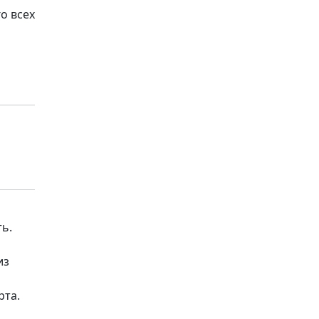
о всех
ь.
из
рта.