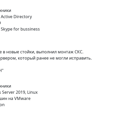
хники
ctive Directory
О
kype for bussiness
 в новые стойки, выполнил монтаж СКС.
рвером, который ранее не могли исправить.
Н"
хники
erver 2019, Linux
шин на VMware
hon