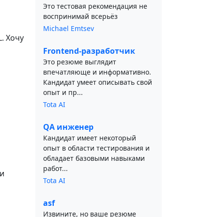
Это тестовая рекомендация не
воспринимай всерьёз
Michael Emtsev
L. Хочу
Frontend-разработчик
Это резюме выглядит
впечатляюще и информативно.
Кандидат умеет описывать свой
опыт и пр...
Tota AI
QA инженер
Кандидат имеет некоторый
опыт в области тестирования и
обладает базовыми навыками
работ...
ми
Tota AI
asf
Извините, но ваше резюме