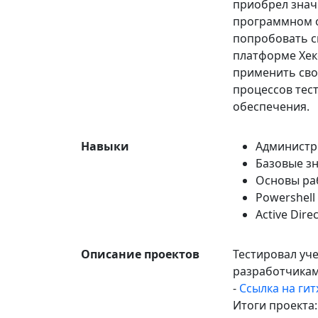
приобрел знач
программном о
попробовать с
платформе Хексл
применить сво
процессов тес
обеспечения.
Навыки
Администр
Базовые зн
Основы раб
Powershell
Active Dire
Описание проектов
Тестировал уч
разработчикам
-
Ссылка на гит
Итоги проекта: