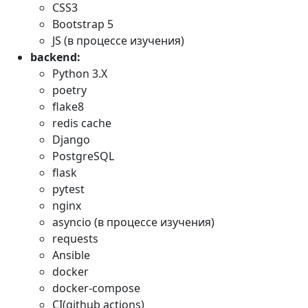
CSS3
Bootstrap 5
JS (в процессе изучения)
backend:
Python 3.X
poetry
flake8
redis cache
Django
PostgreSQL
flask
pytest
nginx
asyncio (в процессе изучения)
requests
Ansible
docker
docker-compose
CI(github actions)