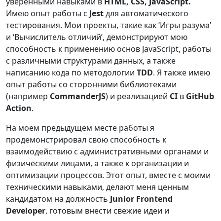
уверенными навыками в
HTML, CSS, JavaScript.
Имею опыт работы с
Jest
для автоматического
тестирования. Мои проекты, такие как ‘Игры разума’
и ‘Вычислитель отличий’, демонстрируют мою
способность к применению основ JavaScript, работы
с различными структурами данных, а также
написанию кода по методологии
TDD
. Я также имею
опыт работы со сторонними библиотеками
(например
CommanderJS
) и реализацией
CI
в
GitHub
Action
.
На моем предыдущем месте работы я
продемонстрировал свою способность к
взаимодействию с административными органами и
физическими лицами, а также к организации и
оптимизации процессов. Этот опыт, вместе с моими
техническими навыками, делают меня ценным
кандидатом на должность
Junior Frontend
Developer
, готовым внести свежие идеи и