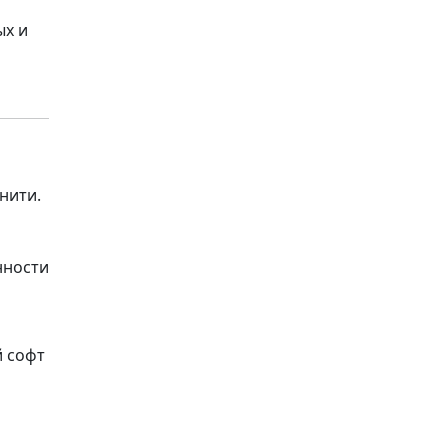
ых и
нити.
нности
й софт