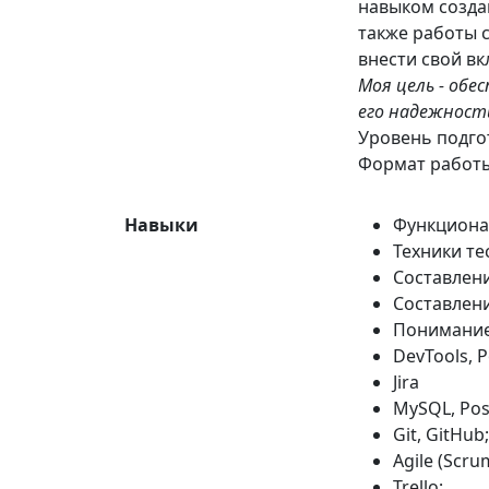
навыком создан
также работы с
внести свой в
Моя цель - обе
его надежност
Уровень подгот
Формат работы
Навыки
Функциона
Техники те
Составлени
Составлени
Понимание 
DevTools, 
Jira
MySQL, Po
Git, GitHub;
Agile (Scru
Trello;