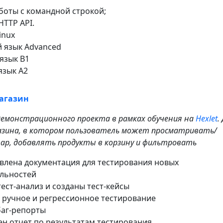
боты с командной строкой;
HTTP API.
inux
 язык Advanced
язык B1
язык A2
агазин
демонстрационного проекта в рамках обучения на
Hexlet
.
зина, в котором пользователь может просматривать/
ар, добавлять продукты в корзину и фильтровать
влена документация для тестирования новых
льностей
ест-анализ и созданы тест-кейсы
 ручное и регрессионное тестирование
баг-репорты
н отчет по результатам тестирования