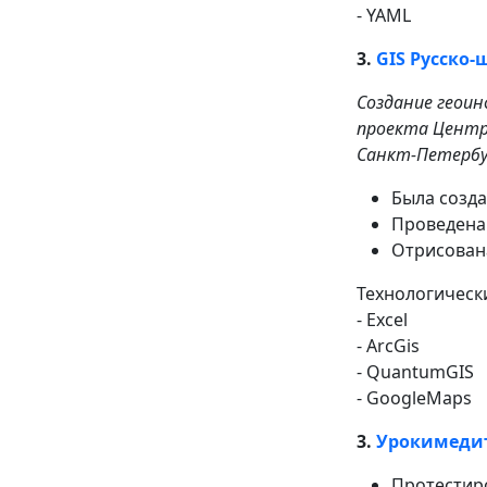
- YAML
3.
GIS Русско
Создание геоин
проекта Центра 
Санкт-Петербург
Была созда
Проведена 
Отрисован
Технологически
- Excel
- ArcGis
- QuantumGIS
- GoogleMaps
3.
Урокимеди
Протестир