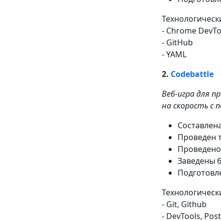
Технологически
- Chrome DevTo
- GitHub
- YAML
2.
Codebattle
Веб-игра для п
на скорость с
Составлен
Проведен т
Проведено
Заведены 
Подготовле
Технологически
- Git, Github
- DevTools, Po