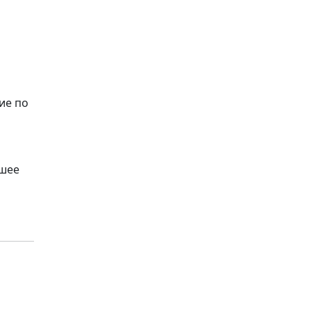
ие по
ьшее