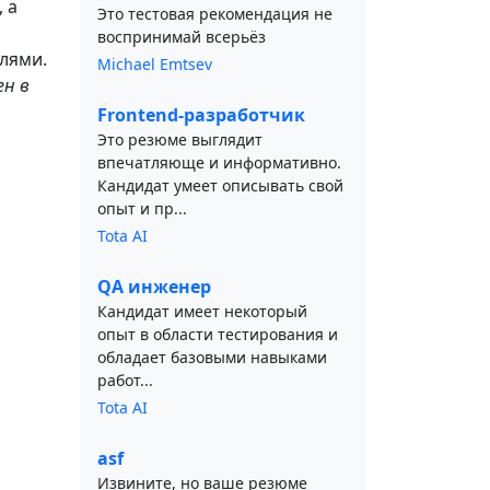
 а
Это тестовая рекомендация не
воспринимай всерьёз
лями.
Michael Emtsev
ен в
Frontend-разработчик
Это резюме выглядит
впечатляюще и информативно.
Кандидат умеет описывать свой
опыт и пр...
Tota AI
QA инженер
Кандидат имеет некоторый
опыт в области тестирования и
обладает базовыми навыками
работ...
Tota AI
asf
Извините, но ваше резюме