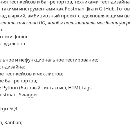
ия тест-кейсов и баг-репортов, техниками тест-дизайна,
 такими инструментами как Postman, Jira и GitHub. Готов
клад в яркий, амбициозный проект с вдохновляющими це
спечить качество ПО, чтобы пользователь мог быть увер
и.
овки: Junior
: удаленно
льное и нефункциональное тестирование;
ст-дизайна;
е тест-кейсов и чек-листов;
е баг-репортов;
Python (базовый синтаксис), HTML tags
Postman, Swagger
stgreSQL
m, Kanban)