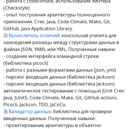
- работа с codeclimate, использование линтера
(Checkstyle)
- опыт построения архитектуры полноценного
приложения. Стек: Java, Code-Climate, Make, Git,
GitHub, Java Application Library.
2)
Вычислитель отличий
: консольная утилита для
нахождения разницы между структурами данных в
файлах JSON, YAML или YML. Полученные навыки:
- создание интерфейса командной строки
(библиотека picocli)
- работа с разными форматами данных (json, yml)
- парсинг входящих данных (библиотека Jackson)
- парсинг входящих данных (библиотека Jackson)
автоматическое тестирование с помощью JUnit Стек:
Java, JUnit5, Code-Climate, Make, Git, GitHub actions,
Picocli, Jackson, TDD, JaCoCo.
3)
Валидатор данных
: библиотека для проверки
введенных данных. Полученные навыки:
- проектирование архитектуры в объектно-