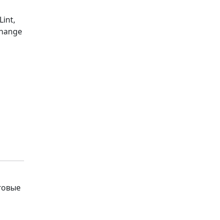
Lint,
change
говые