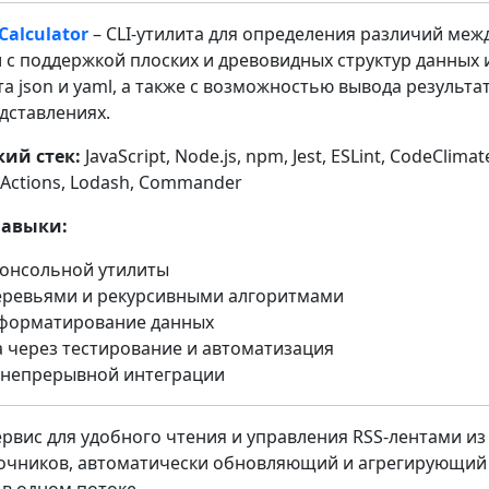
 Calculator
– CLI-утилита для определения различий меж
 с поддержкой плоских и древовидных структур данных 
 json и yaml, а также с возможностью вывода результат
дставлениях.
ий стек:
JavaScript, Node.js, npm, Jest, ESLint, CodeClimate
 Actions, Lodash, Commander
навыки:
консольной утилиты
деревьями и рекурсивными алгоритмами
 форматирование данных
 через тестирование и автоматизация
 непрерывной интеграции
ервис для удобного чтения и управления RSS-лентами из
очников, автоматически обновляющий и агрегирующий