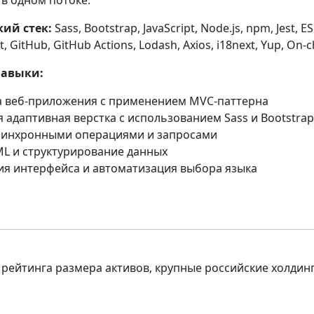
в одном потоке.
ий стек:
Sass, Bootstrap, JavaScript, Node.js, npm, Jest, ES
t, GitHub, GitHub Actions, Lodash, Axios, i18next, Yup, On-
навыки:
а веб-приложения с применением MVC-паттерна
 адаптивная верстка с использованием Sass и Bootstrap
асинхронными операциями и запросами
ML и структурирование данных
ия интерфейса и автоматизация выбора языка
10 рейтинга размера активов, крупные российские холдин