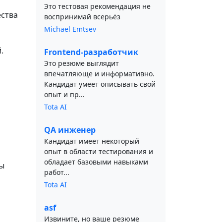
Это тестовая рекомендация не
ества
воспринимай всерьёз
Michael Emtsev
.
Frontend-разработчик
Это резюме выглядит
впечатляюще и информативно.
Кандидат умеет описывать свой
опыт и пр...
Tota AI
QA инженер
Кандидат имеет некоторый
опыт в области тестирования и
обладает базовыми навыками
ы
работ...
Tota AI
asf
Извините, но ваше резюме