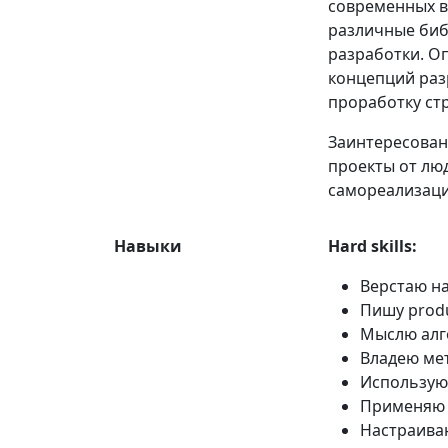
современных ве
различные биб
разработки. О
концепций раз
проработку стр
Заинтересован
проекты от лю
самореализаци
Навыки
Hard skills:
Верстаю на
Пишу produc
Мыслю алг
Владею ме
Использую 
Применяю T
Настраиваю