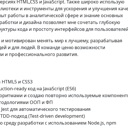
рсиях HTML,CSS и JavaScript. Также широко использую
лиотеки и инструменты для ускорения и улучшения кач
пыт работы в аналитической сфере и знание основных
работки и дизайна позволяет мне сочетать глубокую
уктуры кода и простоту интерфейсов для пользователей
 и мотивирован менять мир к лучшему, разрабатывая
дей и для людей. В команде ценю возможности
и и профессионального развития.
 HTML5 и CSS3
tion-ready код на JavaScript (ES6)
оритмами и создаю повторно используемые компонент
тодологиями ООП и ФП
Jest для автоматического тестирования
DD-подход (Test-driven development)
 среду разработки с использованием Node.js, npm