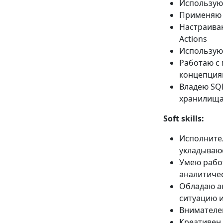
Использую 
Применяю с
Настраива
Actions
Использую 
Работаю с 
концепция
Владею SQ
хранилища
Soft skills:
Исполнител
укладываюс
Умею рабо
аналитиче
Обладаю а
ситуацию и
Внимателен
Креативен