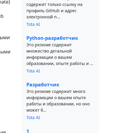
mate)
содержит только ссылку на
профиль GitHub и адрес
ub
электронной п...
Tota AI
ными
Python-разработчик
Это резюме содержит
множество детальной
ными
информации о вашем
образовании, опыте работы и ...
Tota AI
Разработчик
Это резюме содержит много
информации о вашем опыте
работы и образовании, но оно
может б...
Tota AI
1
ния