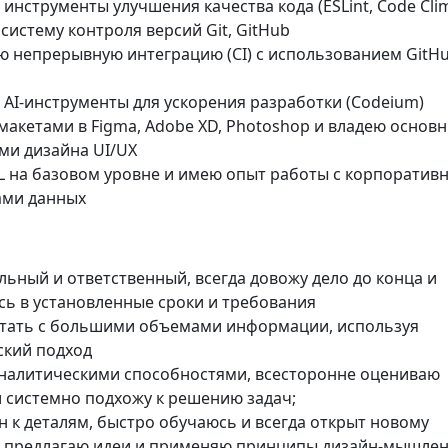
инструменты улучшения качества кода (ESLint, Code Cli
истему контроля версий Git, GitHub
ю непрерывную интеграцию (CI) с использованием GitH
AI-инструменты для ускорения разработки (Codeium)
макетами в Figma, Adobe XD, Photoshop и владею основ
ми дизайна UI/UX
L на базовом уровне и имею опыт работы с корпоратив
ми данных
ьный и ответственный, всегда довожу дело до конца и
ь в установленные сроки и требования
тать с большими объемами информации, используя
ский подход
налитическими способностями, всесторонне оцениваю
 системно подхожу к решению задач;
 к деталям, быстро обучаюсь и всегда открыт новому
, предлагаю идеи и применяю принципы дизайн-мышле