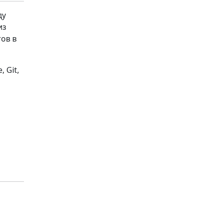
ду
из
ов в
, Git,